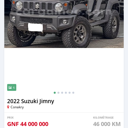
6
2022 Suzuki Jimny
Conakry
PRIX
KILOMÉTRAGE
GNF
44 000 000
46 000 KM