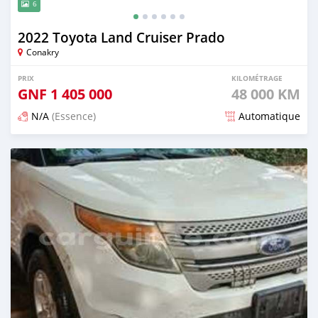
6
2022 Toyota Land Cruiser Prado
Conakry
PRIX
KILOMÉTRAGE
GNF
1 405 000
48 000 KM
N/A
(Essence)
Automatique
Publié il y a 3 mois