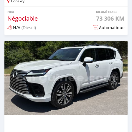
Conakry
PRIX
KILOMÉTRAGE
Négociable
73 306 KM
N/A
(Diesel)
Automatique
Publié il y a environ un mois