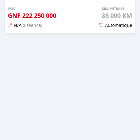
PRIX
KILOMÉTRAGE
GNF
222 250 000
88 000 KM
N/A
(Essence)
Automatique
Publié il y a environ un mois