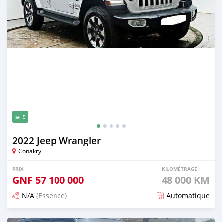
5
2022 Jeep Wrangler
Conakry
PRIX
KILOMÉTRAGE
GNF
57 100 000
48 000 KM
N/A
(Essence)
Automatique
Publié il y a environ un mois