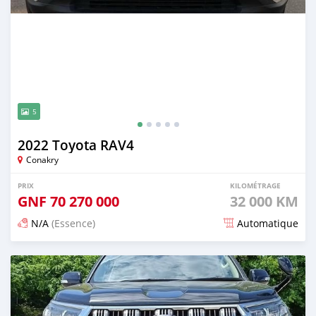
5
2022 Toyota RAV4
Conakry
PRIX
KILOMÉTRAGE
GNF
70 270 000
32 000 KM
N/A
(Essence)
Automatique
Publié il y a 12 jours