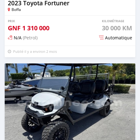
2023 Toyota Fortuner
Boffa
PRIX
KILOMÉTRAGE
GNF
1 310 000
30 000 KM
N/A
(Petrol)
Automatique
Publié il y a environ 2 mois