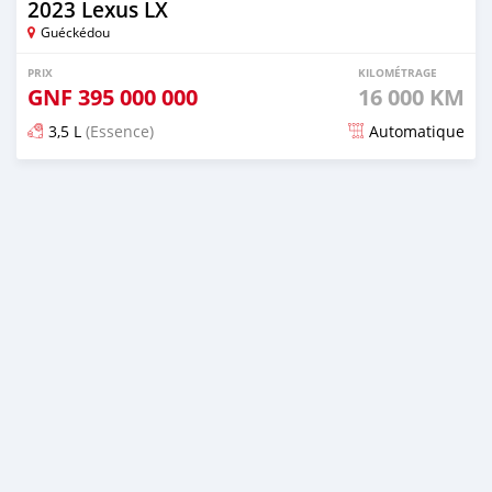
2023 Lexus LX
Guéckédou
PRIX
KILOMÉTRAGE
GNF
395 000 000
16 000 KM
3,5 L
(Essence)
Automatique
Publié il y a environ 2 mois