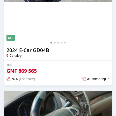
5
2024 E-Car GD04B
Conakry
PRIX
GNF
869 565
N/A
(Essence)
Automatique
Publié il y a 2 mois