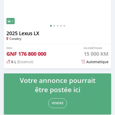
5
2025 Lexus LX
Conakry
PRIX
KILOMÉTRAGE
GNF
176 800 000
15 000 KM
6 L
(Essence)
Automatique
Publié il y a environ un mois
Votre annonce pourrait
être postée ici
VENDRE