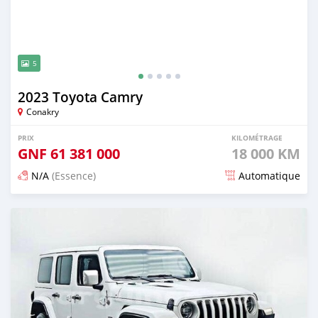
5
2023 Toyota Camry
Conakry
PRIX
KILOMÉTRAGE
GNF
61 381 000
18 000 KM
N/A
(Essence)
Automatique
Publié il y a environ un mois