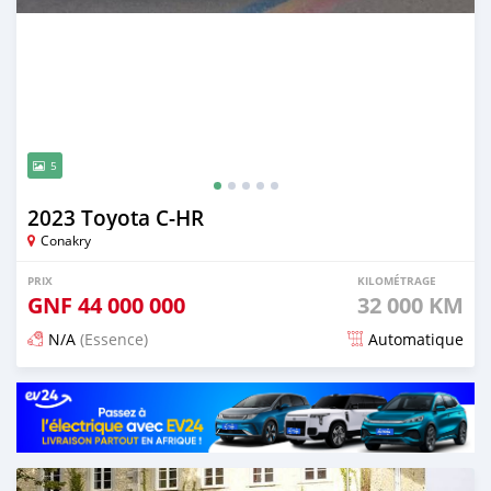
5
2023 Toyota C-HR
Conakry
PRIX
KILOMÉTRAGE
GNF
44 000 000
32 000 KM
N/A
(Essence)
Automatique
Publié il y a 15 jours