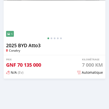
5
2025 BYD Atto3
Conakry
PRIX
KILOMÉTRAGE
GNF
70 135 000
7 000 KM
N/A
(Ev)
Automatique
Publié il y a 3 mois