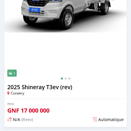
3
2025 Shineray T3ev (rev)
Conakry
PRIX
GNF
17 000 000
N/A
(Reev)
Automatique