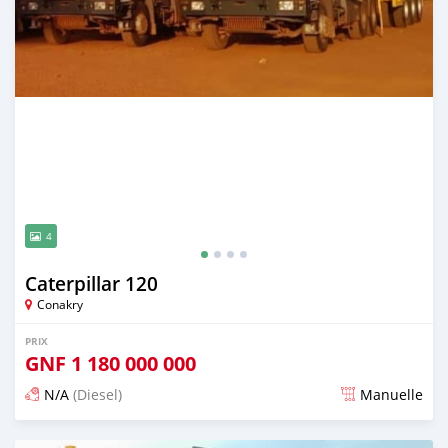
4
Caterpillar 120
Conakry
PRIX
GNF
1 180 000 000
N/A
(Diesel)
Manuelle
Publié il y a plus d'un an