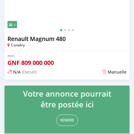
4
Renault Magnum 480
Conakry
PRIX
GNF
809 000 000
N/A
(Diesel)
Manuelle
Publié il y a plus d'un an
Votre annonce pourrait
être postée ici
VENDRE