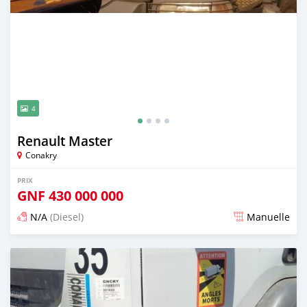
4
Renault Master
Conakry
PRIX
GNF
430 000 000
N/A
(Diesel)
Manuelle
Publié il y a plus d'un an