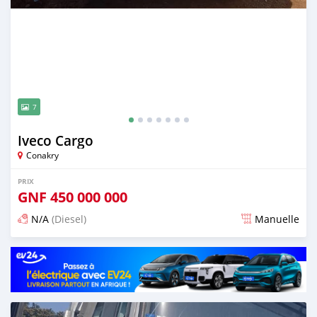
7
Iveco Cargo
Conakry
PRIX
GNF
450 000 000
N/A
(Diesel)
Manuelle
Publié il y a plus d'un an