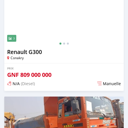
3
Renault G300
Conakry
PRIX
GNF
809 000 000
N/A
(Diesel)
Manuelle
Publié il y a plus d'un an