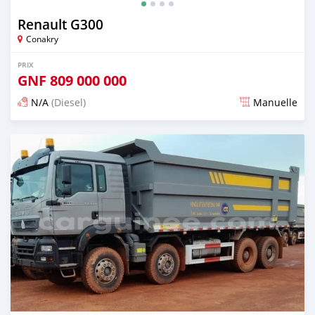
Renault G300
Conakry
PRIX
GNF
809 000 000
N/A
(Diesel)
Manuelle
Publié il y a plus d'un an