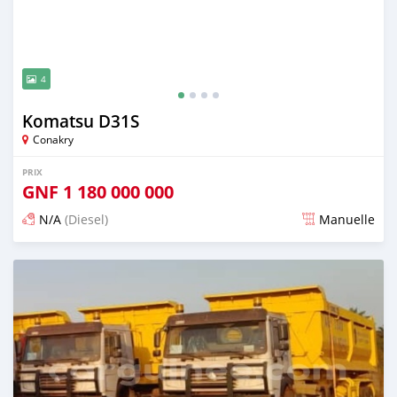
4
Komatsu D31S
Conakry
PRIX
GNF
1 180 000 000
N/A
(Diesel)
Manuelle
Publié il y a plus d'un an