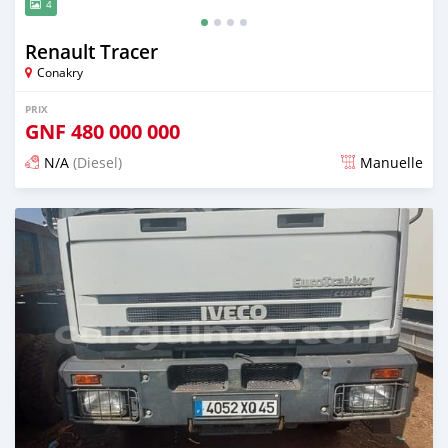
4
Renault Tracer
Conakry
PRIX
GNF
480 000 000
N/A
(Diesel)
Manuelle
Publié il y a plus d'un an