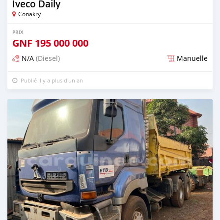
Iveco Daily
Conakry
PRIX
GNF
195 000 000
N/A
(Diesel)
Manuelle
Publié il y a plus d'un an