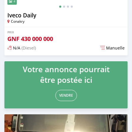
4
Iveco Daily
Conakry
PRIX
GNF
430 000 000
N/A
(Diesel)
Manuelle
Publié il y a plus d'un an
Votre annonce pourrait
être postée ici
VENDRE