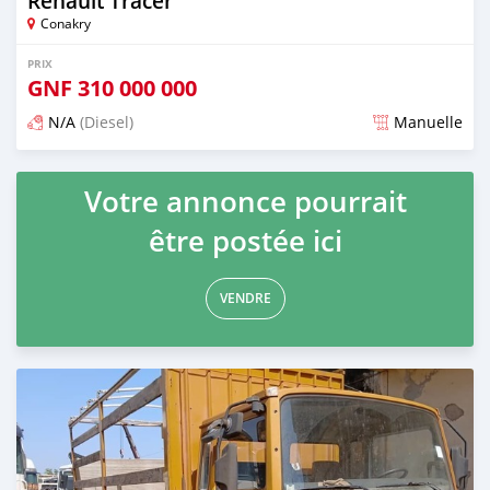
Renault Tracer
Conakry
PRIX
GNF
310 000 000
N/A
(Diesel)
Manuelle
Publié il y a plus d'un an
Votre annonce pourrait
être postée ici
VENDRE