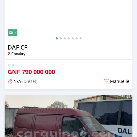
7
DAF CF
Conakry
PRIX
GNF
790 000 000
N/A
(Diesel)
Manuelle
Publié il y a plus d'un an