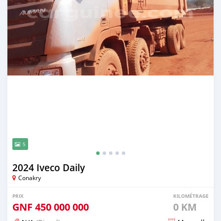
5
2024 Iveco Daily
Conakry
PRIX
KILOMÉTRAGE
GNF
450 000 000
0 KM