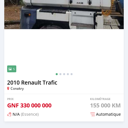
5
2010 Renault Trafic
Conakry
PRIX
KILOMÉTRAGE
GNF
330 000 000
155 000 KM
N/A
(Essence)
Automatique
Publié il y a 12 mois