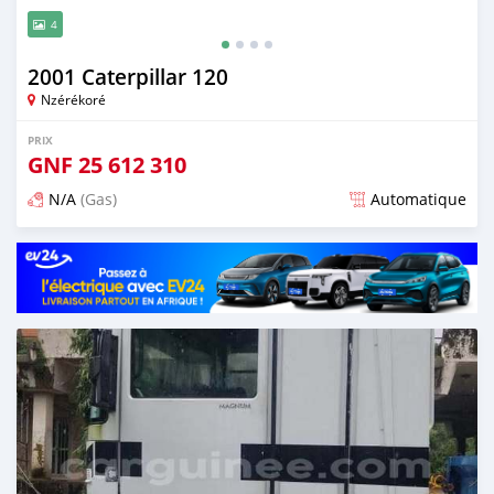
4
2001 Caterpillar 120
Nzérékoré
PRIX
GNF
25 612 310
N/A
(Gas)
Automatique
Publié il y a 6 mois