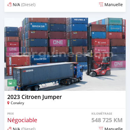
N/A
(Diesel)
Manuelle
Publié il y a 2 mois
1
2023 Citroen Jumper
Conakry
PRIX
KILOMÉTRAGE
Négociable
548 725 KM
N/A
(Diesel)
Manuelle