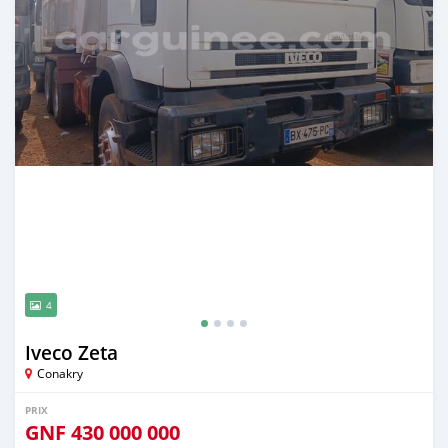
4
Iveco Zeta
Conakry
PRIX
GNF
430 000 000