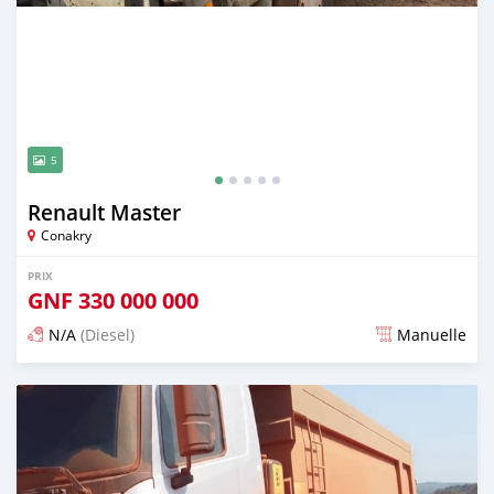
5
Renault Master
Conakry
PRIX
GNF
330 000 000
N/A
(Diesel)
Manuelle
Publié il y a plus d'un an