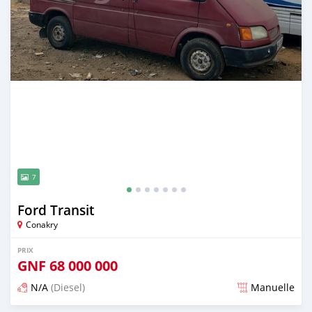
7
Ford Transit
Conakry
PRIX
GNF
68 000 000
N/A
(Diesel)
Manuelle