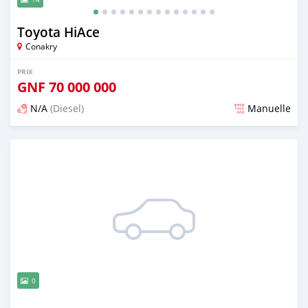
Toyota HiAce
Conakry
PRIX
GNF
70 000 000
N/A
(Diesel)
Manuelle
Publié il y a plus d'un an
0