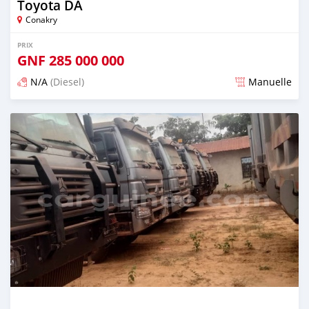
Toyota DA
Conakry
PRIX
GNF
285 000 000
N/A
(Diesel)
Manuelle
Publié il y a plus d'un an