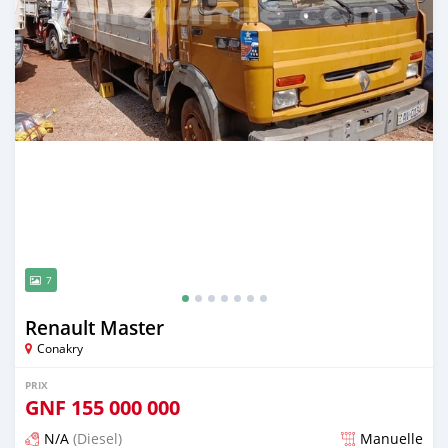
7
Renault Master
Conakry
PRIX
GNF
155 000 000
N/A
(Diesel)
Manuelle