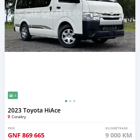
3
2023 Toyota HiAce
Conakry
PRIX
KILOMÉTRAGE
GNF
869 665
9 000 KM