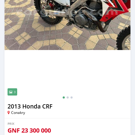
3
2013 Honda CRF
Conakry
PRIX
GNF
23 300 000