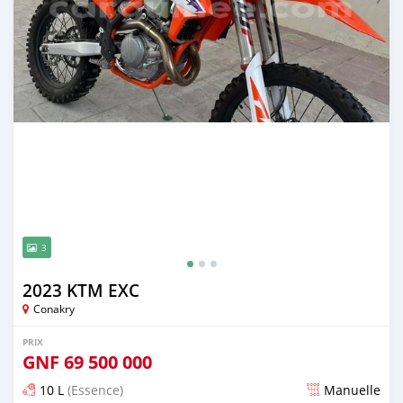
3
2023 KTM EXC
Conakry
PRIX
GNF
69 500 000
10 L
(Essence)
Manuelle