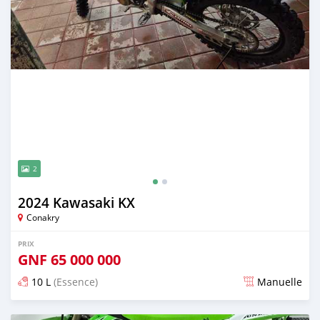
2
2024 Kawasaki KX
Conakry
PRIX
GNF
65 000 000
10 L
(Essence)
Manuelle
Publié il y a presque 2 ans