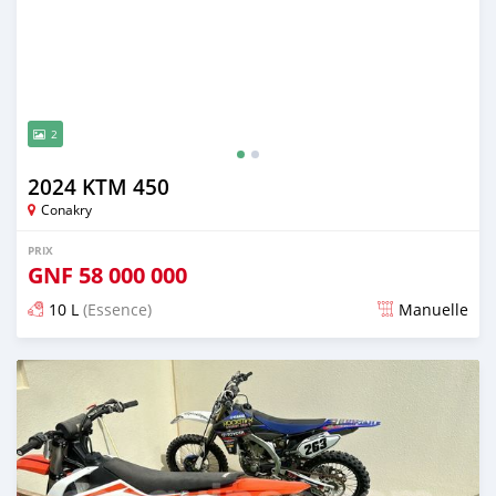
2
2024 KTM 450
Conakry
PRIX
GNF
58 000 000
10 L
(Essence)
Manuelle
Publié il y a environ 2 ans