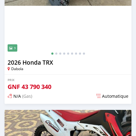
9
2026 Honda TRX
Dabola
PRIX
GNF
43 790 340
N/A
(Gas)
Automatique
Publié il y a 13 jours