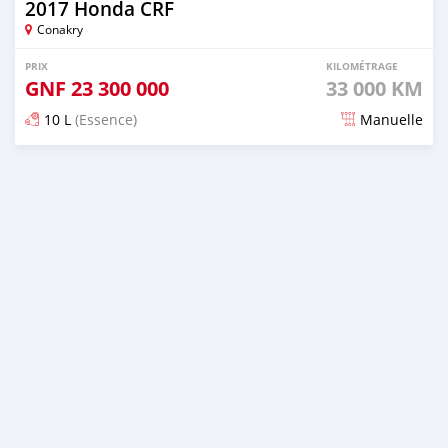
2017 Honda CRF
Conakry
PRIX
KILOMÉTRAGE
GNF
23 300 000
33 000 KM
10 L
(Essence)
Manuelle
Publié il y a presque 2 ans