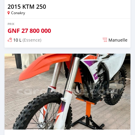
2015 KTM 250
Conakry
PRIX
GNF
27 800 000
10 L
(Essence)
Manuelle
Publié il y a environ 2 ans