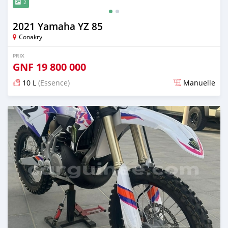
2
2021 Yamaha YZ 85
Conakry
PRIX
GNF
19 800 000
10 L
(Essence)
Manuelle
Publié il y a presque 2 ans