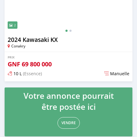
2
2024 Kawasaki KX
Conakry
PRIX
GNF
69 800 000
10 L
(Essence)
Manuelle
Publié il y a presque 2 ans
Votre annonce pourrait
être postée ici
VENDRE