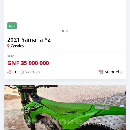
2
2021 Yamaha YZ
Conakry
PRIX
GNF
35 000 000
10 L
(Essence)
Manuelle
Publié il y a presque 2 ans