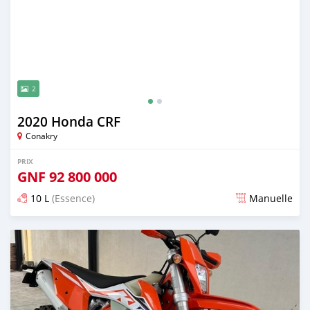
2
2020 Honda CRF
Conakry
PRIX
GNF
92 800 000
10 L
(Essence)
Manuelle
Publié il y a environ 2 ans