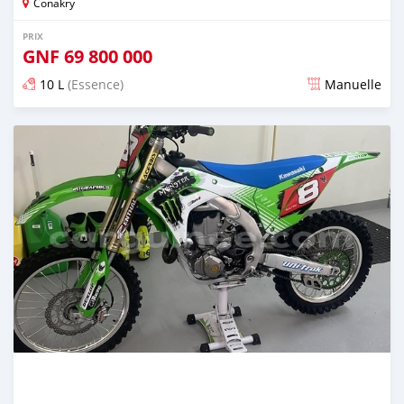
Conakry
PRIX
GNF
69 800 000
10 L
(Essence)
Manuelle
Publié il y a presque 2 ans