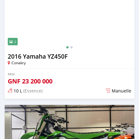
2
2016 Yamaha YZ450F
Conakry
PRIX
GNF
23 200 000
10 L
(Essence)
Manuelle
Publié il y a environ 2 ans