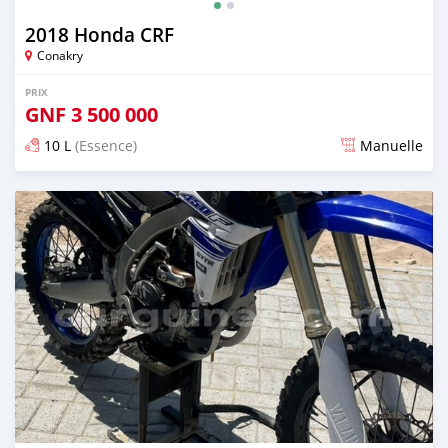
2018 Honda CRF
Conakry
PRIX
GNF
3 500 000
10 L
(Essence)
Manuelle
Publié il y a environ 2 ans