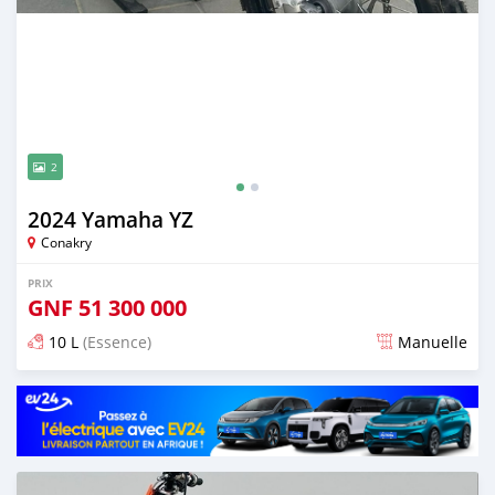
2
2024 Yamaha YZ
Conakry
PRIX
GNF
51 300 000
10 L
(Essence)
Manuelle
Publié il y a presque 2 ans