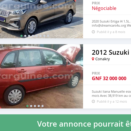
PRIX
Négociable
2020 Suzuki Ertiga I4 1.5L
info@dreamcars4u.org Web
2710‬.
Publié il y a 8 mois
2012 Suzuki
Conakry
PRIX
GNF
32 000 000
Suzuki liana Manuelle esse
mois Avec 38,919 km au c
Publié il y a 12 mois
Votre annonce pourrait êt