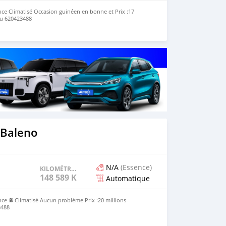
ce Climatisé Occasion guinéen en bonne et Prix :17
eu 620423488
 Baleno
N/A
(Essence)
KILOMÉTRAGE
148 589 KM
Automatique
e ⛽️ Climatisé Aucun problème Prix :20 millions
3488