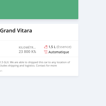
 Grand Vitara
1,5 L
(Essence)
KILOMÉTRAGE
23 800 KM
Automatique
.5 GLX. We are able to shipped this car to any location of
cludes shipping and logistics. Contact for more
fo@dreamcars4u.org Website: https://dreamcars4u.org/
 an
92.