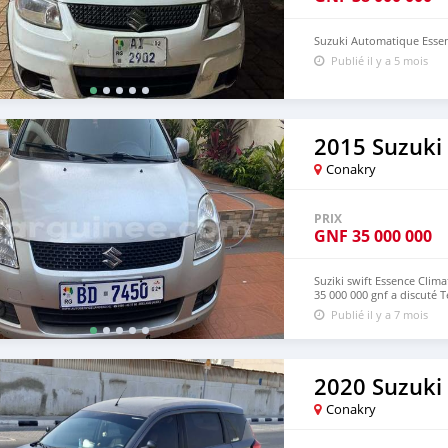
Suzuki Automatique Essenc
Publié il y a 5 mois
2015 Suzuki 
Conakry
PRIX
GNF
35 000 000
Suziki swift Essence Clima
35 000 000 gnf a discuté 
Publié il y a 7 mois
2020 Suzuki 
Conakry