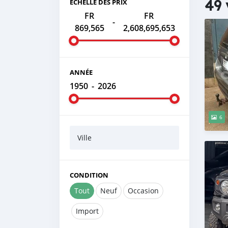
49 
ÉCHELLE DES PRIX
FR
FR
-
869,565
2,608,695,653
ANNÉE
1950
-
2026
6
Ville
CONDITION
Tout
Neuf
Occasion
Import