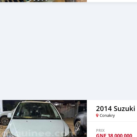
2014 Suzuki 
Conakry
PRIX
GNF
38 000 000