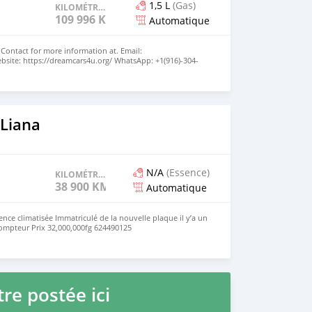
1,5 L
(Gas)
KILOMÉTRAGE
109 996 KM
Automatique
. Contact for more information at. Email:
site: https://dreamcars4u.org/ WhatsApp: ‪+1(916)-304-
 Liana
N/A
(Essence)
KILOMÉTRAGE
38 900 KM
Automatique
nce climatisée Immatriculé de la nouvelle plaque il y’a un
ompteur Prix 32,000,000fg 624490125
re postée ici