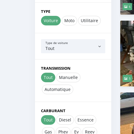
6
TYPE
Voiture
Moto
Utilitaire
Type de voiture
Tout
TRANSMISSION
Tout
Manuelle
5
Automatique
CARBURANT
Tout
Diesel
Essence
Gas
Phev
Ev
Reev