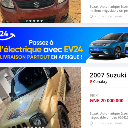
Suzuki Automatique Essen
millions négociable un p
Publié il y a 5 mois
2007 Suzuki
Conakry
PRIX
GNF
20 000 000
Suzuki Automatique Essenc
négociable un peu 62042
Publié il y a 5 mois