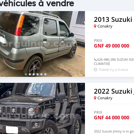
véhicules à vendre
2013 Suzuki 
Conakry
PRIX
GNF
49 000 000
📞626-486-286 SUZUKI I
CLIMATISÉ
Publié il y a 3 mois
2022 Suzuki
Conakry
PRIX
GNF
44 000 000
2022 Suzuki Jimny is in g