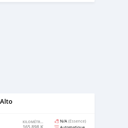
Alto
N/A
(Essence)
KILOMÉTRAGE
165 898 KM
Automatique