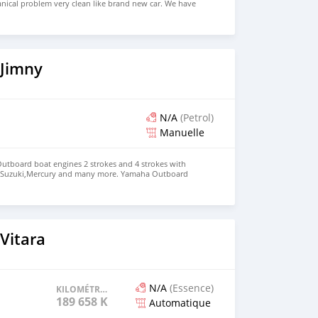
nical problem very clean like brand new car. We have
e: $5,000 USD WHATSAPP NUMBER: +13172236827 CONTACT
mail.com
 Jimny
N/A
(Petrol)
Manuelle
 Outboard boat engines 2 strokes and 4 strokes with
,Suzuki,Mercury and many more. Yamaha Outboard
aha Outboard Engine 200hp : $3,000 Suzuki Outboard
aha Outboard Engines:
0Hp,300Hp Suzuki Outboard Engines:
00Hp,300Hp Mercurys Outboard Engines:
200Hp,300Hp WHATSAPP NUMBER: +13172236827
chezs@hotmail.com
Vitara
N/A
(Essence)
KILOMÉTRAGE
189 658 KM
Automatique