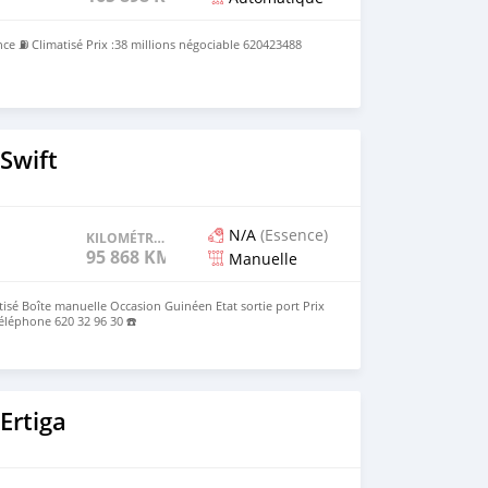
e ⛽️ Climatisé Prix :38 millions négociable 620423488
Swift
N/A
(Essence)
KILOMÉTRAGE
95 868 KM
Manuelle
tisé Boîte manuelle Occasion Guinéen Etat sortie port Prix
Téléphone 620 32 96 30 ☎️
Ertiga