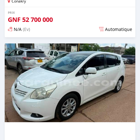
Conakry
PRIX
GNF
52 700 000
N/A
(Ev)
Automatique
Publié il y a 12 jours