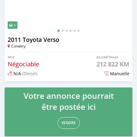
6
2011 Toyota Verso
Conakry
PRIX
KILOMÉTRAGE
Négociable
212 822 KM
N/A
(Diesel)
Manuelle
Publié il y a 12 jours
Votre annonce pourrait
être postée ici
VENDRE