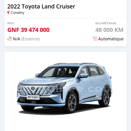
2022 Toyota Land Cruiser
Conakry
PRIX
KILOMÉTRAGE
GNF
39 474 000
48 000 KM
N/A
(Essence)
Automatique
Publié il y a 16 jours