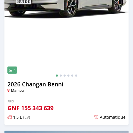
6
2026 Changan Benni
Mamou
PRIX
GNF
155 343 639
1,5 L
(Ev)
Automatique
Publié il y a 12 jours