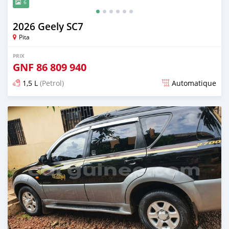
6
2026 Geely SC7
Pita
PRIX
GNF
86 809 940
1,5 L
(Petrol)
Automatique
Publié il y a 8 jours