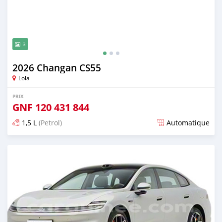
3
2026 Changan CS55
Lola
PRIX
GNF
120 431 844
1,5 L
(Petrol)
Automatique
Publié il y a 10 jours