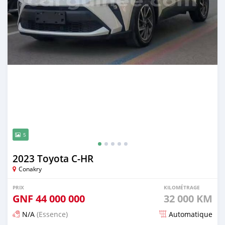
5
2023 Toyota C-HR
Conakry
PRIX
KILOMÉTRAGE
GNF
44 000 000
32 000 KM
N/A
(Essence)
Automatique