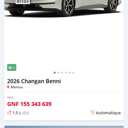
6
2026 Changan Benni
Mamou
PRIX
GNF
155 343 639
1,5 L
(Ev)
Automatique
Publié il y a 10 jours