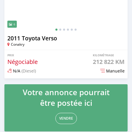
6
2011 Toyota Verso
Conakry
PRIX
KILOMÉTRAGE
Négociable
212 822 KM
N/A
(Diesel)
Manuelle
Publié il y a 10 jours
Votre annonce pourrait
être postée ici
VENDRE