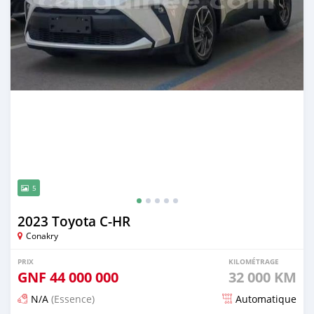
5
2023 Toyota C-HR
Conakry
PRIX
KILOMÉTRAGE
GNF
44 000 000
32 000 KM
N/A
(Essence)
Automatique