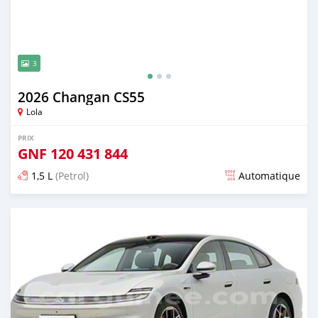
3
2026 Changan CS55
Lola
PRIX
GNF
120 431 844
1,5 L
(Petrol)
Automatique
Publié il y a 8 jours