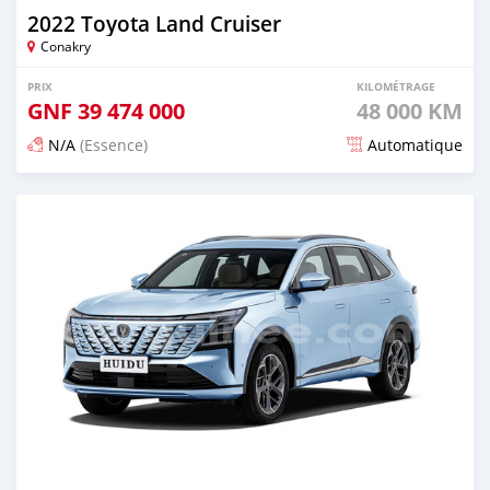
2022 Toyota Land Cruiser
Conakry
PRIX
KILOMÉTRAGE
GNF
39 474 000
48 000 KM
N/A
(Essence)
Automatique
Publié il y a 14 jours