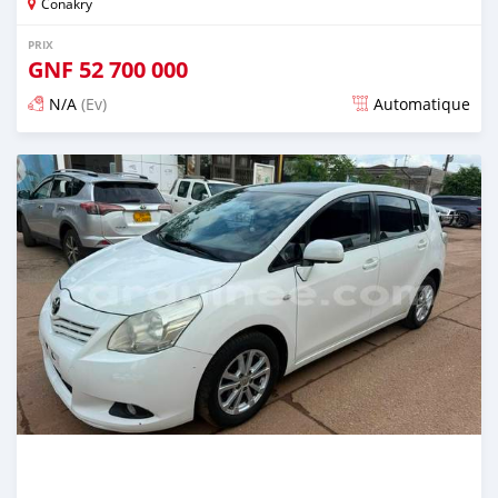
Conakry
PRIX
GNF
52 700 000
N/A
(Ev)
Automatique
Publié il y a 10 jours