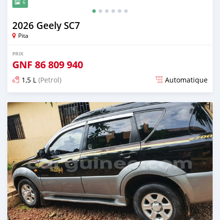
6
2026 Geely SC7
Pita
PRIX
GNF
86 809 940
1,5 L
(Petrol)
Automatique
Publié il y a 6 jours