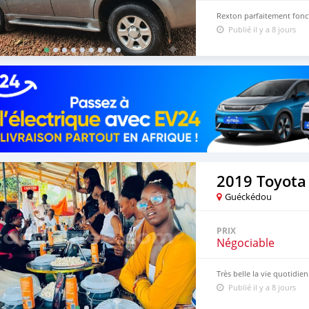
Rexton parfaitement fonct
Publié il y a 8 jours
2019 Toyota
Guéckédou
PRIX
Négociable
Très belle la vie quotidie
Publié il y a 8 jours