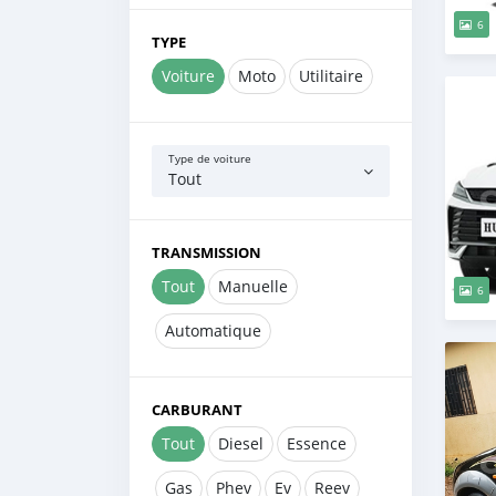
6
TYPE
Voiture
Moto
Utilitaire
Type de voiture
Tout
TRANSMISSION
Tout
Manuelle
6
Automatique
CARBURANT
Tout
Diesel
Essence
Gas
Phev
Ev
Reev