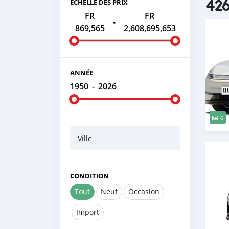
426
ÉCHELLE DES PRIX
FR
FR
-
869,565
2,608,695,653
ANNÉE
1950
-
2026
6
Ville
CONDITION
Tout
Neuf
Occasion
Import