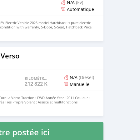
N/A
(Ev)
Automatique
EV Electric Vehicle 2025 model Hatchback is pure electric
nt condition with warranty, 5-Door, 5-Seat, Hatchback Price:
the colors available WHATSAPP NUMBER: +447424958730
nu@hotmail.com
 Verso
N/A
(Diesel)
KILOMÉTRAGE
212 822 KM
Manuelle
orolla Verso Traction : FWD Année Year : 2011 Couleur :
rès Très Propre Volant : Assisté et multifonctions
ant panoramique Nombre de clés : 1 Climatisation :
ine : Complet Moteur : Diesel D4D ⛽️ VVTi 2 salons 5 places
: 212822 État Général du Véhicule : Très Bon État Prix TTC :
ule Très Très Propre Puissant Sportif Suspensions
Diesel D4D ⛽️
re postée ici