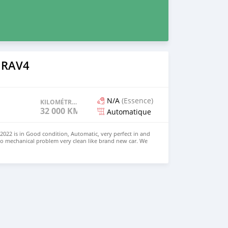
 RAV4
N/A
(Essence)
KILOMÉTRAGE
32 000 KM
Automatique
022 is in Good condition, Automatic, very perfect in and
no mechanical problem very clean like brand new car. We
e and Right Hand drive steering $8,000 USD CONTACT
il.com