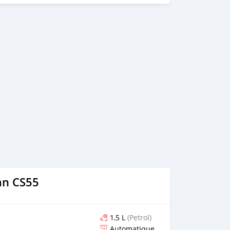
an CS55
1,5 L
(Petrol)
Automatique