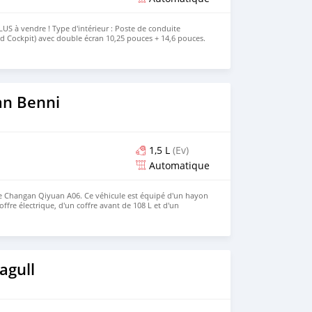
 à vendre ! Type d'intérieur : Poste de conduite
 Cockpit) avec double écran 10,25 pouces + 14,6 pouces.
uite intelligente Tianshu, prenant en charge le
 dépassement automatiques sur autoroute, ainsi que le
. L'habitacle enveloppant est complété par l'option «
our un confort supérieur. Si vous aimez ce véhicule et
rendez-vous vite sur notre site Web
m/ pour nous contacter !
an Benni
1,5 L
(Ev)
Automatique
le Changan Qiyuan A06. Ce véhicule est équipé d'un hayon
offre électrique, d'un coffre avant de 108 L et d'un
 caché de 81 L. Il est doté de série d'une conduite
Les versions haut de gamme peuvent être équipées en
 sur le toit + 11 caméras + 12 radars ultrasoniques + 3
 ce modèle vous intéresse et que vous souhaitez l'acheter,
te Web : https://www.huiduauto.com/ WhatsApp : +86 181
agull