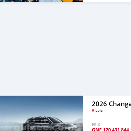
2026 Chang
Lola
PRIX
GNF
120 431 844