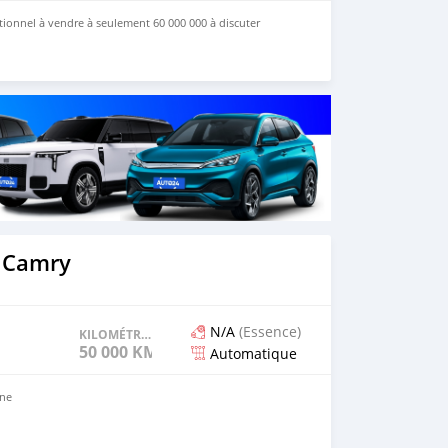
ionnel à vendre à seulement 60 000 000 à discuter
 Camry
N/A
(Essence)
KILOMÉTRAGE
50 000 KM
Automatique
nne