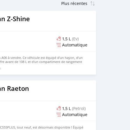
n Z-Shine
1,5 L
(Ev)
Automatique
A06 à vendre. Ce véhicule est équipé d'un hayon, d'un
ffre avant de 108 L et d'un compartiment de rangement
ement doté de série d'un système de conduite intelligente
s
ons haut de gamme peuvent être équipées en option d'un
+ 11 caméras + 12 capteurs à ultrasons + 3 radars à ondes
icule vous intéresse et que vous souhaitez l'acheter,
te Web : https://www.huiduauto.com/ WhatsApp : +86 181
an Raeton
1,5 L
(Petrol)
Automatique
CS55PLUS, tout neuf, est désormais disponible ! Équipé