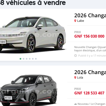
8 véhicules à vendre
2026 Changa
Labe
PRIX
GNF
156 030 000
Nouvelle Changan Qiyuan 
hayon électrique, d'un co
caché de 81 L. Il est égal
Publié il y a 17 minute
de niveau L2+. Les versi
lidar (1 lidar sur le toit 
millimétriques). Si ce véh
veuillez visiter notre si
0033 3703
2026 Chang
Lola
PRIX
GNF
128 533 407
🚗 Nouveau ! Le Changan 