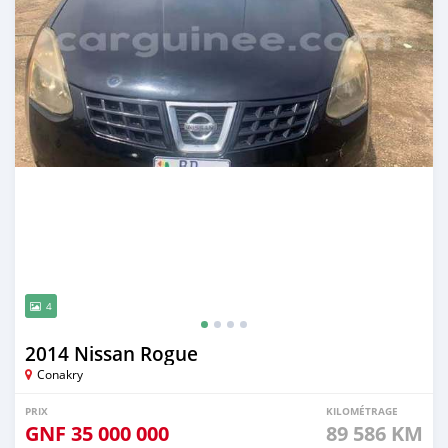
4
2014 Nissan Rogue
Conakry
PRIX
KILOMÉTRAGE
GNF
35 000 000
89 586 KM