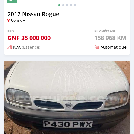
2012 Nissan Rogue
Conakry
PRIX
KILOMÉTRAGE
GNF
35 000 000
158 968 KM
N/A
(Essence)
Automatique
Publié il y a 5 mois