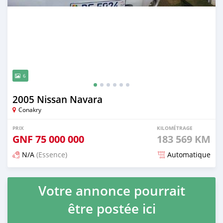
6
2005 Nissan Navara
Conakry
PRIX
KILOMÉTRAGE
GNF
75 000 000
183 569 KM
N/A
(Essence)
Automatique
Publié il y a 6 mois
Votre annonce pourrait
être postée ici