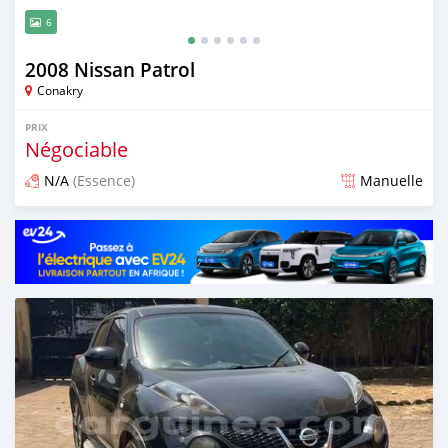
6
2008 Nissan Patrol
Conakry
PRIX
Négociable
N/A
(Essence)
Manuelle
Publié il y a 3 mois