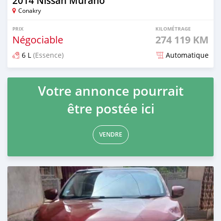
2014 Nissan Murano
Conakry
PRIX
KILOMÉTRAGE
Négociable
274 119 KM
6 L
(Essence)
Automatique
Publié il y a 3 mois
Votre annonce pourrait
être postée ici
VENDRE