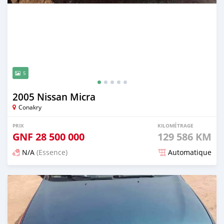
5
2005 Nissan Micra
Conakry
PRIX
KILOMÉTRAGE
GNF
28 500 000
129 586 KM
N/A
(Essence)
Automatique
Publié il y a 5 mois