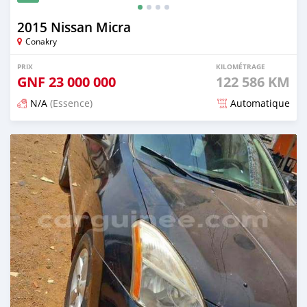
2015 Nissan Micra
Conakry
PRIX
KILOMÉTRAGE
GNF
23 000 000
122 586 KM
N/A
(Essence)
Automatique
Publié il y a 6 mois