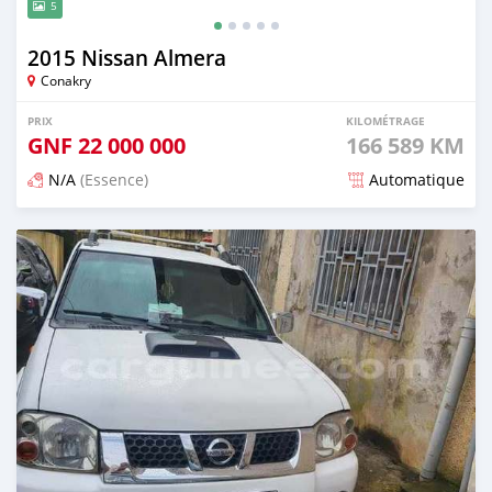
5
2015 Nissan Almera
Conakry
PRIX
KILOMÉTRAGE
GNF
22 000 000
166 589 KM
N/A
(Essence)
Automatique
Publié il y a 6 mois