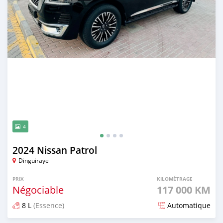
4
2024 Nissan Patrol
Dinguiraye
PRIX
KILOMÉTRAGE
Négociable
117 000 KM
8 L
(Essence)
Automatique