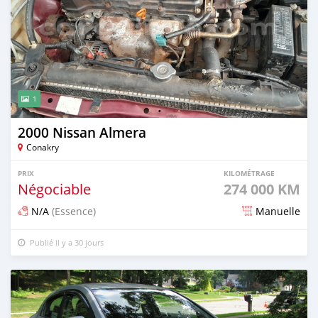
1
2000 Nissan Almera
Conakry
PRIX
KILOMÉTRAGE
Négociable
274 000 KM
N/A
(Essence)
Manuelle
Publié il y a 30 jours