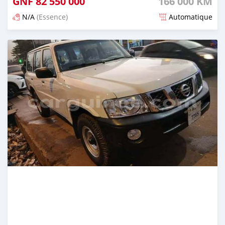
GNF
82 550 000
166 000 KM
N/A
(Essence)
Automatique
Publié il y a environ un mois