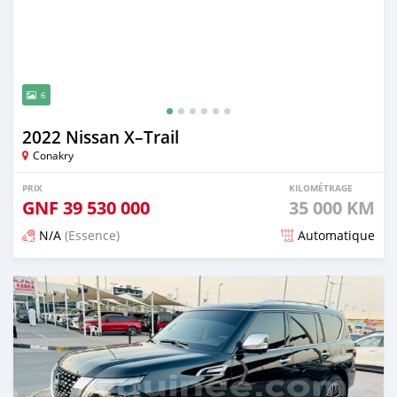
6
2022 Nissan X–Trail
Conakry
PRIX
KILOMÉTRAGE
GNF
39 530 000
35 000 KM
N/A
(Essence)
Automatique
Publié il y a 3 mois