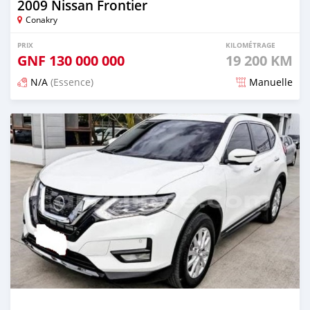
2009 Nissan Frontier
Conakry
PRIX
KILOMÉTRAGE
GNF
130 000 000
19 200 KM
N/A
(Essence)
Manuelle
Publié il y a 3 mois