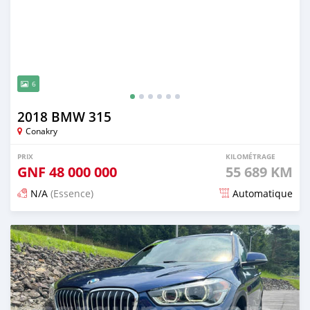
6
2018 BMW 315
Conakry
PRIX
KILOMÉTRAGE
GNF
48 000 000
55 689 KM
N/A
(Essence)
Automatique
Publié il y a plus d'un an