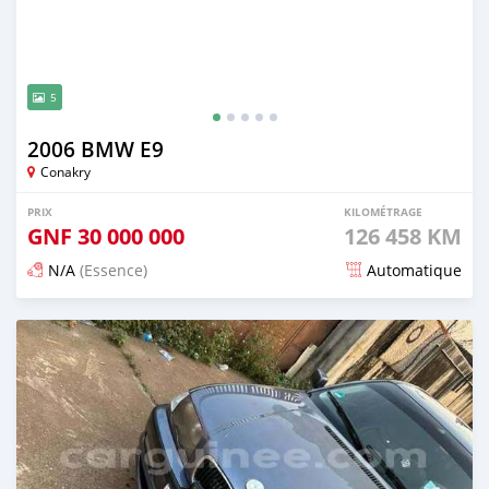
5
2006 BMW E9
Conakry
PRIX
KILOMÉTRAGE
GNF
30 000 000
126 458 KM
N/A
(Essence)
Automatique
Publié il y a 6 mois