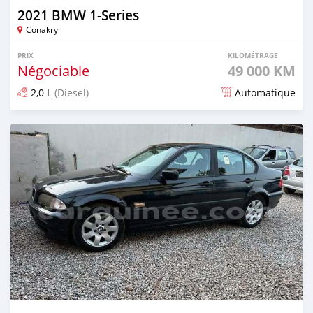
2021 BMW 1-Series
Conakry
PRIX
KILOMÉTRAGE
Négociable
49 000 KM
2,0 L
(Diesel)
Automatique
Publié il y a plus d'un an