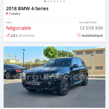
2018 BMW 4-Series
Conakry
PRIX
KILOMÉTRAGE
Négociable
12 018 KM
2,0 L
(Essence)
Automatique
Publié il y a plus d'un an