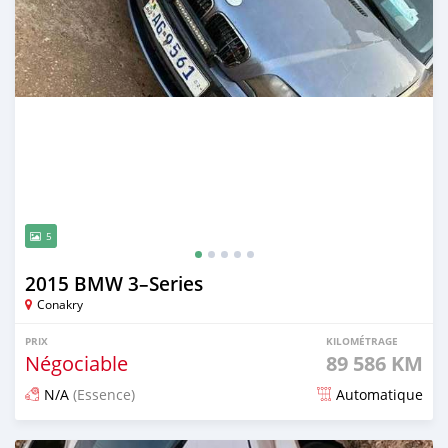
5
2015 BMW 3–Series
Conakry
PRIX
KILOMÉTRAGE
Négociable
89 586 KM
N/A
(Essence)
Automatique
Publié il y a 6 mois