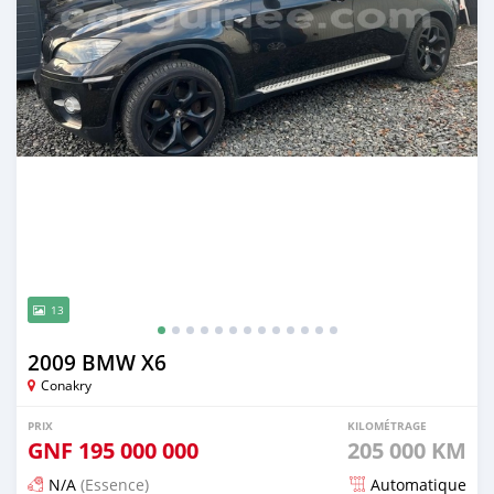
13
2009 BMW X6
Conakry
PRIX
KILOMÉTRAGE
GNF
195 000 000
205 000 KM
N/A
(Essence)
Automatique