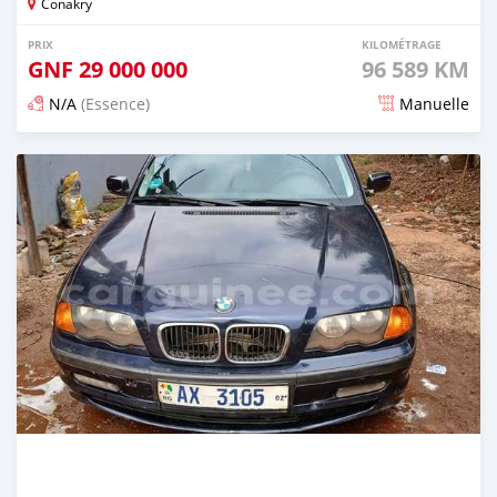
Conakry
PRIX
KILOMÉTRAGE
GNF
29 000 000
96 589 KM
N/A
(Essence)
Manuelle
Publié il y a 7 mois