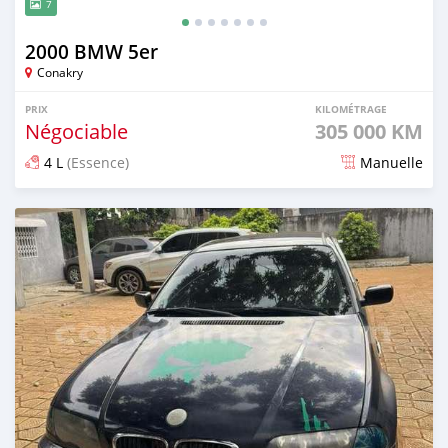
7
2000 BMW 5er
Conakry
PRIX
KILOMÉTRAGE
Négociable
305 000 KM
4 L
(Essence)
Manuelle
Publié il y a 5 mois