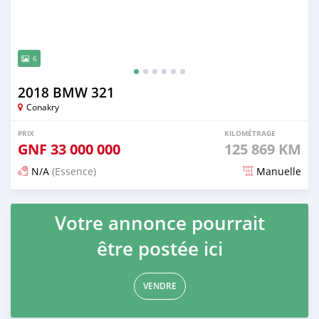
6
2018 BMW 321
Conakry
PRIX
KILOMÉTRAGE
GNF
33 000 000
125 869 KM
N/A
(Essence)
Manuelle
Publié il y a 7 mois
Votre annonce pourrait
être postée ici
VENDRE