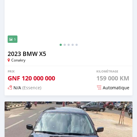
5
2023 BMW X5
Conakry
PRIX
KILOMÉTRAGE
GNF
120 000 000
159 000 KM
N/A
(Essence)
Automatique
Publié il y a 12 mois