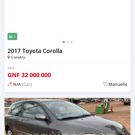
3
2017 Toyota Corolla
Conakry
PRIX
GNF
32 000 000
N/A
(Gas)
Manuelle
Publié il y a presque 3 ans