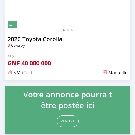
3
2020 Toyota Corolla
Conakry
PRIX
GNF
40 000 000
N/A
(Gas)
Manuelle
Publié il y a presque 3 ans
Votre annonce pourrait
être postée ici
VENDRE