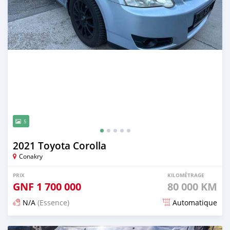
5
2021 Toyota Corolla
Conakry
PRIX
KILOMÉTRAGE
GNF
1 700 000
80 000 KM
N/A
(Essence)
Automatique
Publié il y a plus de 2 ans