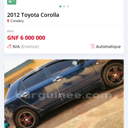
3
2012 Toyota Corolla
Conakry
PRIX
GNF
6 000 000
N/A
(Essence)
Automatique
Publié il y a plus de 2 ans