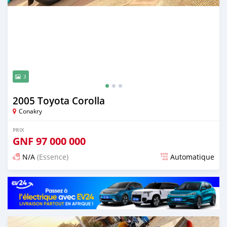
3
2005 Toyota Corolla
Conakry
PRIX
GNF
97 000 000
N/A
(Essence)
Automatique
Publié il y a plus de 2 ans