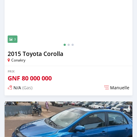
3
2015 Toyota Corolla
Conakry
PRIX
GNF
80 000 000
N/A
(Gas)
Manuelle
Publié il y a presque 3 ans