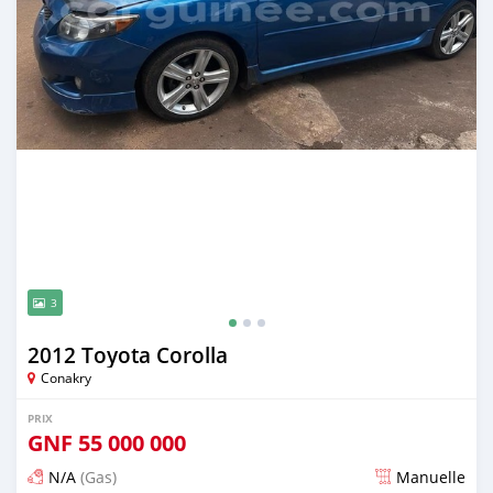
3
2012 Toyota Corolla
Conakry
PRIX
GNF
55 000 000
N/A
(Gas)
Manuelle