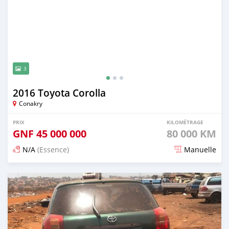
3
2016 Toyota Corolla
Conakry
PRIX
KILOMÉTRAGE
GNF
45 000 000
80 000 KM
N/A
(Essence)
Manuelle
Publié il y a environ 3 ans