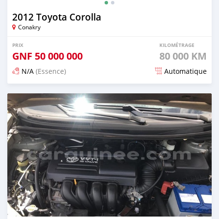
2012 Toyota Corolla
Conakry
PRIX
KILOMÉTRAGE
GNF
50 000 000
80 000 KM
N/A
(Essence)
Automatique
Publié il y a environ 3 ans