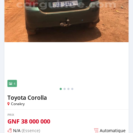
4
Toyota Corolla
Conakry
PRIX
GNF
38 000 000
N/A
(Essence)
Automatique