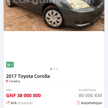
3
2017 Toyota Corolla
Conakry
PRIX
KILOMÉTRAGE
GNF
38 000 000
80 000 KM
N/A
(Essence)
Automatique