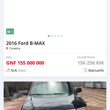
5
2016 Ford B-MAX
Conakry
PRIX
KILOMÉTRAGE
GNF
155 000 000
156 258 KM
N/A
(Gas)
Manuelle
Publié il y a 5 mois