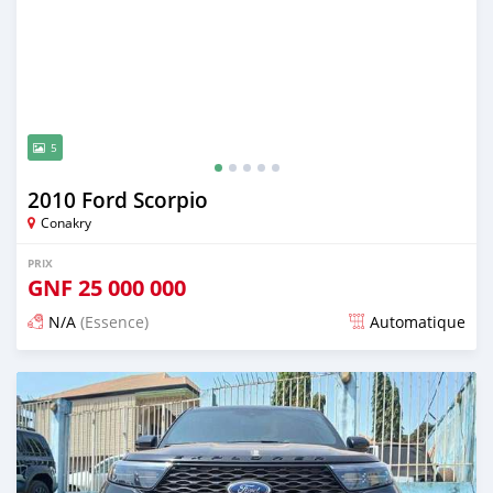
5
2010 Ford Scorpio
Conakry
PRIX
GNF
25 000 000
N/A
(Essence)
Automatique
Publié il y a environ un an