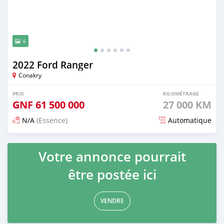
6
2022 Ford Ranger
Conakry
PRIX
KILOMÉTRAGE
GNF
61 500 000
27 000 KM
N/A
(Essence)
Automatique
Publié il y a 5 mois
Votre annonce pourrait
être postée ici
VENDRE