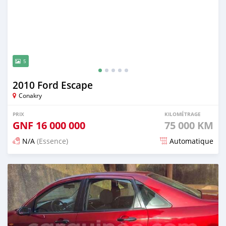
5
2010 Ford Escape
Conakry
PRIX
KILOMÉTRAGE
GNF
16 000 000
75 000 KM
N/A
(Essence)
Automatique
Publié il y a 12 mois