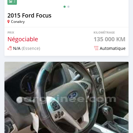
2
2015 Ford Focus
Conakry
PRIX
KILOMÉTRAGE
Négociable
135 000 KM
N/A
(Essence)
Automatique
Publié il y a environ un mois