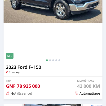
5
2023 Ford F–150
Conakry
PRIX
KILOMÉTRAGE
GNF
78 925 000
42 000 KM
N/A
(Essence)
Automatique
Publié il y a 4 mois