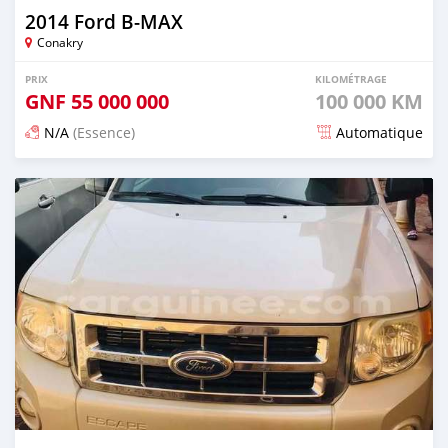
2014 Ford B-MAX
Conakry
PRIX
KILOMÉTRAGE
GNF
55 000 000
100 000 KM
N/A
(Essence)
Automatique
Publié il y a 7 mois