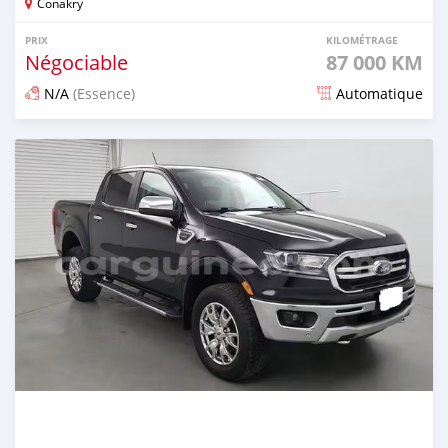
Conakry
PRIX
KILOMÉTRAGE
Négociable
87 000 KM
N/A
(Essence)
Automatique
Publié il y a 5 mois