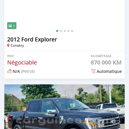
5
2012 Ford Explorer
Conakry
PRIX
KILOMÉTRAGE
Négociable
870 000 KM
N/A
(Petrol)
Automatique
Publié il y a 3 mois