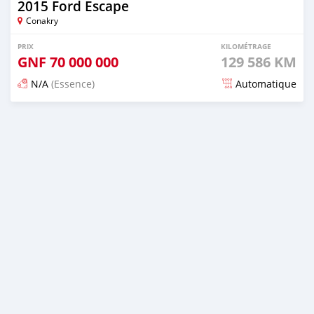
2015 Ford Escape
Conakry
PRIX
KILOMÉTRAGE
GNF
70 000 000
129 586 KM
N/A
(Essence)
Automatique
Publié il y a 5 mois