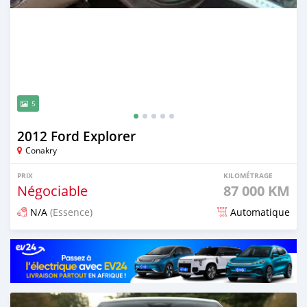
5
2012 Ford Explorer
Conakry
PRIX
KILOMÉTRAGE
Négociable
87 000 KM
N/A
(Essence)
Automatique
Publié il y a 2 mois