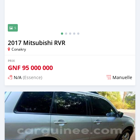
5
2017 Mitsubishi RVR
Conakry
PRIX
GNF
95 000 000
N/A
(Essence)
Manuelle
Publié il y a 3 mois