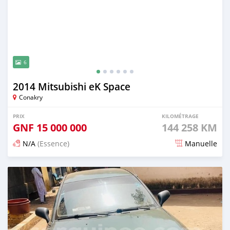
6
2014 Mitsubishi eK Space
Conakry
PRIX
KILOMÉTRAGE
GNF
15 000 000
144 258 KM
N/A
(Essence)
Manuelle
Publié il y a 12 mois