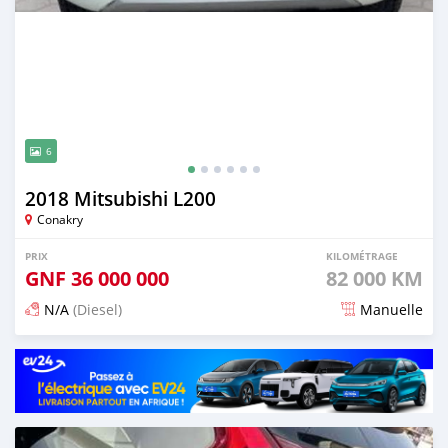
6
2018 Mitsubishi L200
Conakry
PRIX
KILOMÉTRAGE
GNF
36 000 000
82 000 KM
N/A
(Diesel)
Manuelle
Publié il y a 3 mois