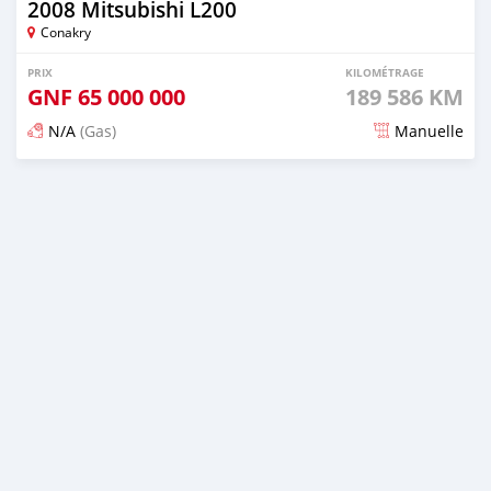
2008 Mitsubishi L200
Conakry
PRIX
KILOMÉTRAGE
GNF
65 000 000
189 586 KM
N/A
(Gas)
Manuelle
Publié il y a 5 mois