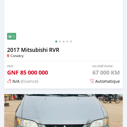
5
2017 Mitsubishi RVR
Conakry
PRIX
KILOMÉTRAGE
GNF
85 000 000
67 000 KM
N/A
(Essence)
Automatique
Publié il y a 7 mois