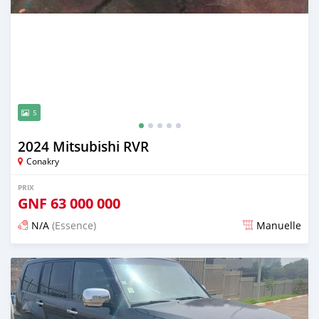
5
2024 Mitsubishi RVR
Conakry
PRIX
GNF
63 000 000
N/A
(Essence)
Manuelle
Publié il y a 25 jours