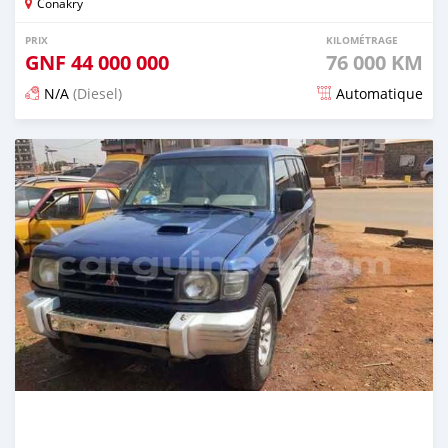
Conakry
PRIX
KILOMÉTRAGE
GNF
44 000 000
76 000 KM
N/A
(Diesel)
Automatique
Publié il y a 3 mois