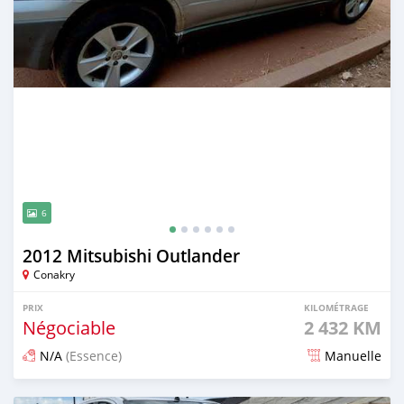
6
2012 Mitsubishi Outlander
Conakry
PRIX
KILOMÉTRAGE
Négociable
2 432 KM
N/A
(Essence)
Manuelle
Publié il y a 3 mois