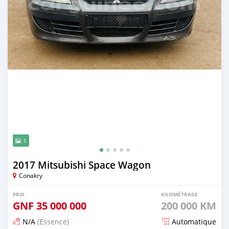
5
2017 Mitsubishi Space Wagon
Conakry
PRIX
KILOMÉTRAGE
GNF
35 000 000
200 000 KM
N/A
(Essence)
Automatique