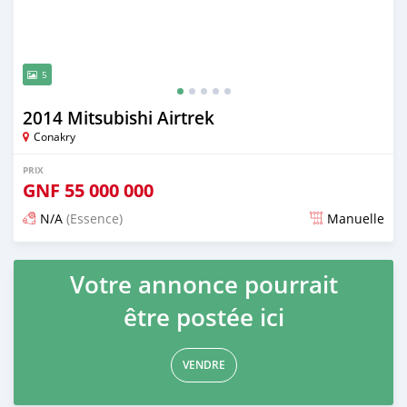
5
2014 Mitsubishi Airtrek
Conakry
PRIX
GNF
55 000 000
N/A
(Essence)
Manuelle
Publié il y a 4 mois
Votre annonce pourrait
être postée ici
VENDRE