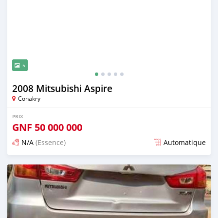
5
2008 Mitsubishi Aspire
Conakry
PRIX
GNF
50 000 000
N/A
(Essence)
Automatique
Publié il y a environ un an