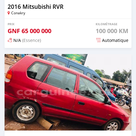
2016 Mitsubishi RVR
Conakry
PRIX
KILOMÉTRAGE
GNF
65 000 000
100 000 KM
N/A
(Essence)
Automatique
Publié il y a 7 mois