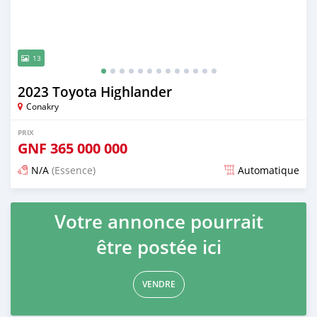
13
2023 Toyota Highlander
Conakry
PRIX
GNF
365 000 000
N/A
(Essence)
Automatique
Publié il y a plus d'un an
Votre annonce pourrait
être postée ici
VENDRE