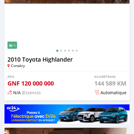
6
2010 Toyota Highlander
Conakry
PRIX
KILOMÉTRAGE
GNF
120 000 000
144 589 KM
N/A
(Essence)
Automatique
Publié il y a 6 mois