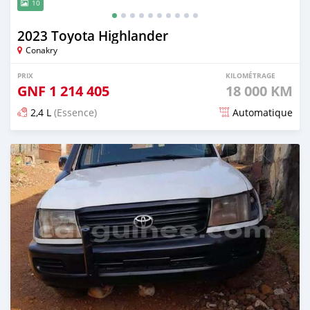
10
2023 Toyota Highlander
Conakry
PRIX
KILOMÉTRAGE
GNF
1 214 405
18 000 KM
2,4 L
(Essence)
Automatique
Publié il y a 6 mois