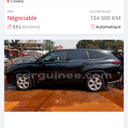
Conakry
PRIX
KILOMÉTRAGE
Négociable
154 500 KM
3,5 L
(Essence)
Automatique
Publié il y a plus d'un an