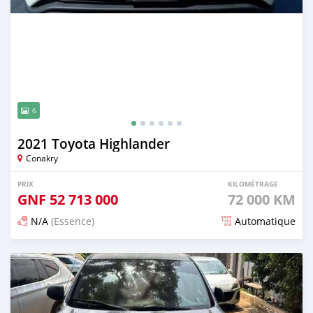
6
2021 Toyota Highlander
Conakry
PRIX
KILOMÉTRAGE
GNF
52 713 000
72 000 KM
N/A
(Essence)
Automatique
Publié il y a 3 mois