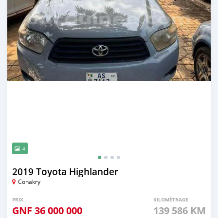
4
2019 Toyota Highlander
Conakry
PRIX
KILOMÉTRAGE
GNF
36 000 000
139 586 KM