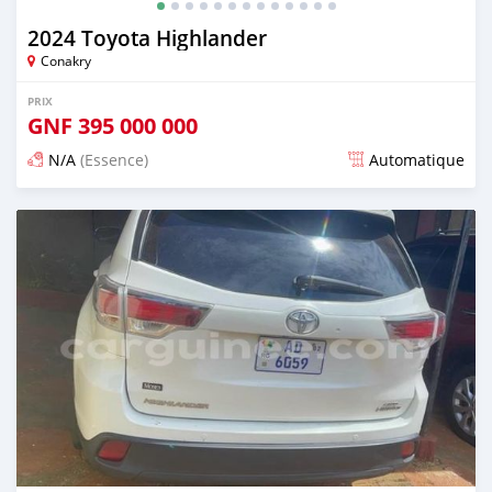
2024 Toyota Highlander
Conakry
PRIX
GNF
395 000 000
N/A
(Essence)
Automatique
Publié il y a plus d'un an