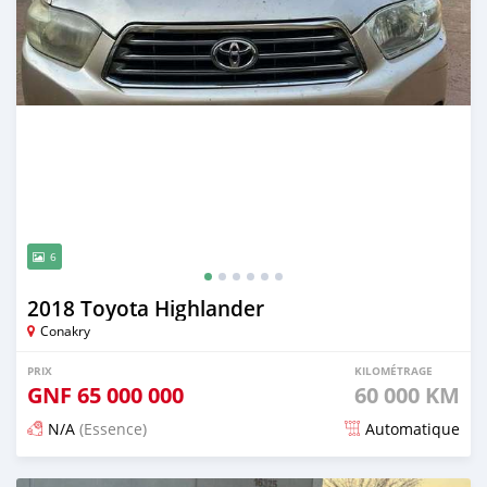
6
2018 Toyota Highlander
Conakry
PRIX
KILOMÉTRAGE
GNF
65 000 000
60 000 KM
N/A
(Essence)
Automatique
Publié il y a plus d'un an