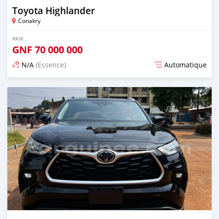
Toyota Highlander
Conakry
PRIX
GNF
70 000 000
N/A
(Essence)
Automatique
Publié il y a plus d'un an