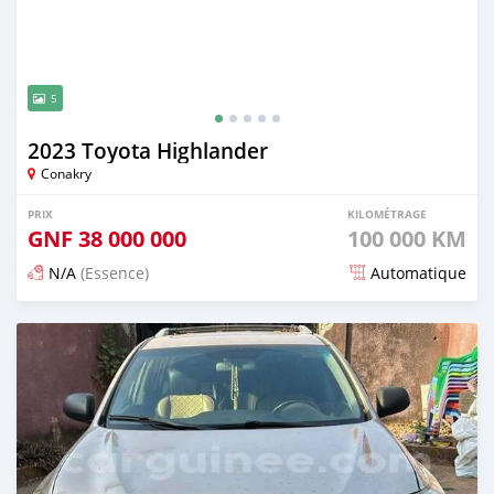
5
2023 Toyota Highlander
Conakry
PRIX
KILOMÉTRAGE
GNF
38 000 000
100 000 KM
N/A
(Essence)
Automatique
Publié il y a 7 mois