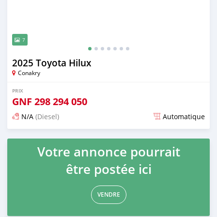
7
2025 Toyota Hilux
Conakry
PRIX
GNF
298 294 050
N/A
(Diesel)
Automatique
Publié il y a 6 mois
Votre annonce pourrait
être postée ici
VENDRE