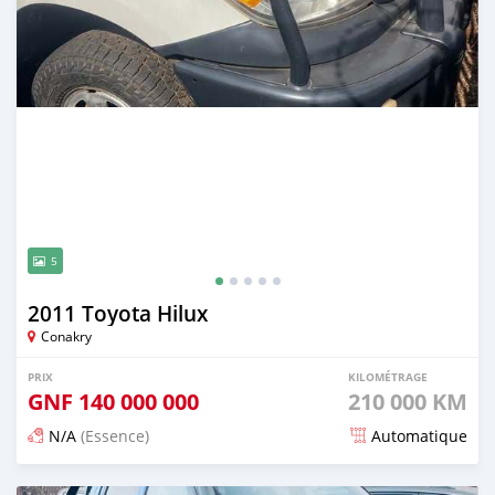
5
2011 Toyota Hilux
Conakry
PRIX
KILOMÉTRAGE
GNF
140 000 000
210 000 KM
N/A
(Essence)
Automatique
Publié il y a 6 mois