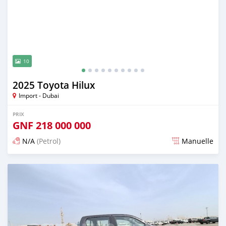
10
2025 Toyota Hilux
Import - Dubai
PRIX
GNF
218 000 000
N/A
(Petrol)
Manuelle
Publié il y a 6 mois