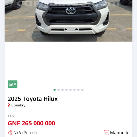
8
2025 Toyota Hilux
Conakry
PRIX
GNF
265 000 000
N/A
(Petrol)
Manuelle