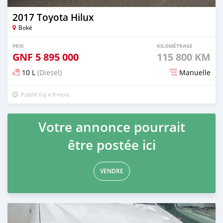
2017 Toyota Hilux
Boké
PRIX
KILOMÉTRAGE
GNF
5 895 000
115 800 KM
10 L
(Diesel)
Manuelle
Publié il y a 9 mois
Votre annonce pourrait
être postée ici
VENDRE