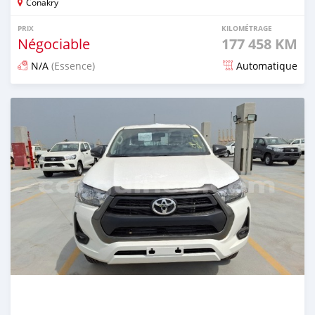
Conakry
PRIX
KILOMÉTRAGE
Négociable
177 458 KM
N/A
(Essence)
Automatique
Publié il y a 6 mois