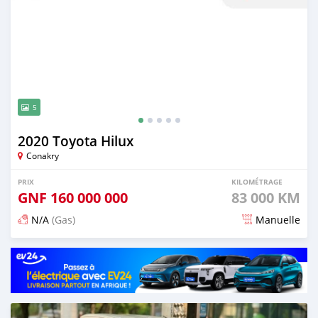
5
2020 Toyota Hilux
Conakry
PRIX
KILOMÉTRAGE
GNF
160 000 000
83 000 KM
N/A
(Gas)
Manuelle
Publié il y a 5 mois