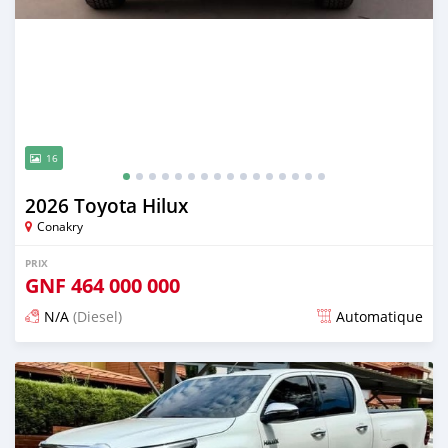
16
2026 Toyota Hilux
Conakry
PRIX
GNF
464 000 000
N/A
(Diesel)
Automatique
Publié il y a 4 mois