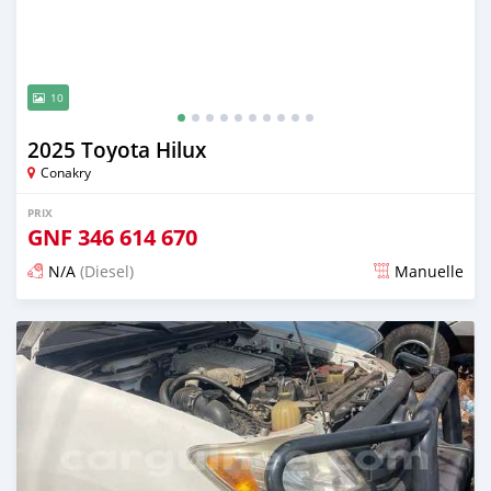
10
2025 Toyota Hilux
Conakry
PRIX
GNF
346 614 670
N/A
(Diesel)
Manuelle
Publié il y a 6 mois