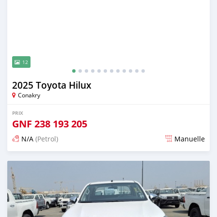
12
2025 Toyota Hilux
Conakry
PRIX
GNF
238 193 205
N/A
(Petrol)
Manuelle
Publié il y a 6 mois