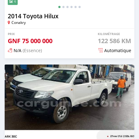
6
2014 Toyota Hilux
Conakry
PRIX
KILOMÉTRAGE
GNF
75 000 000
122 586 KM
N/A
(Essence)
Automatique
Publié il y a 5 mois