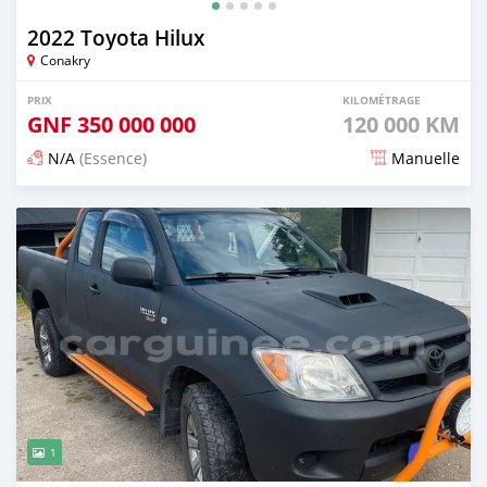
2022 Toyota Hilux
Conakry
PRIX
KILOMÉTRAGE
GNF
350 000 000
120 000 KM
N/A
(Essence)
Manuelle
Publié il y a 7 mois
1