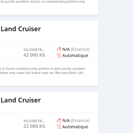
and out,No accident record, no mechanical problem very
. We have Both LHD and RHD. Price: $6,500 USD WHATSAPP
ONTACT EMAIL: lucansachezs@hotmail.com
 Land Cruiser
N/A
(Essence)
KILOMÉTRAGE
42 000 KM
Automatique
s in Good condition,very perfect in and out,No accident
blem very clean like brand new car. We have Both Left
d drive steering Price: $ 5,000 USD WHATSAPP NUMBER:
MAIL: lucansachezs@hotmail.com
 Land Cruiser
N/A
(Essence)
KILOMÉTRAGE
22 000 KM
Automatique