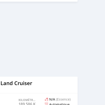
 Land Cruiser
N/A
(Essence)
KILOMÉTRAGE
189 586 KM
Automatique