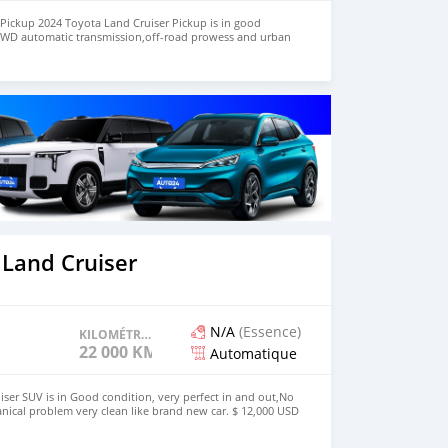
Pickup 2024 Toyota Land Cruiser Pickup is in good
4WD automatic transmission,off-road prowess and urban
and new vehicle. We have both RHD and LHD. Price: $ 7,000
+13172236827 CONTACT EMAIL:
om
 Land Cruiser
N/A
(Essence)
KILOMÉTRAGE
22 000 KM
Automatique
ser SUV is in Good condition, very perfect in and out,No
nical problem very clean like brand new car. $ 12,000 USD
ive and Right Hand drive steering Price: $ 10,000 USD
72236827 CONTACT EMAIL: lucansachezs@hotmail.com