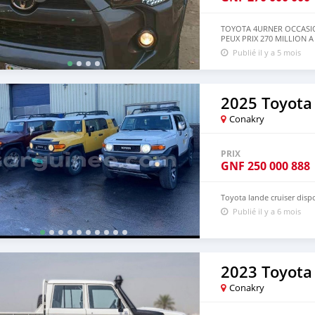
TOYOTA 4URNER OCCASI
PEUX PRIX 270 MILLION A
Publié il y a 5 mois
2025 Toyota
Conakry
PRIX
GNF
250 000 888
Toyota lande cruiser disp
Publié il y a 6 mois
2023 Toyota
Conakry