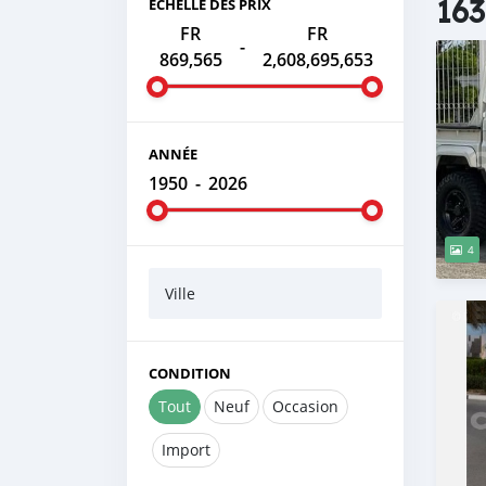
163
ÉCHELLE DES PRIX
FR
FR
-
869,565
2,608,695,653
ANNÉE
1950
-
2026
4
Ville
CONDITION
Tout
Neuf
Occasion
Import