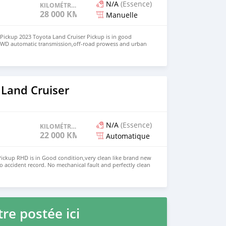
N/A
(Essence)
KILOMÉTRAGE
28 000 KM
Manuelle
Pickup 2023 Toyota Land Cruiser Pickup is in good
4WD automatic transmission,off-road prowess and urban
and new vehicle. We have both RHD and LHD. Price: $ 5,000
ansachezs@hotmail.com
 Land Cruiser
N/A
(Essence)
KILOMÉTRAGE
22 000 KM
Automatique
ickup RHD is in Good condition,very clean like brand new
o accident record. No mechanical fault and perfectly clean
ina CONTACT EMAIL: michealsanthy@gmail.com
re postée ici