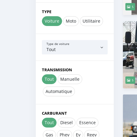
5
TYPE
Voiture
Moto
Utilitaire
Type de voiture
Tout
TRANSMISSION
Tout
Manuelle
5
Automatique
CARBURANT
Tout
Diesel
Essence
Gas
Phev
Ev
Reev