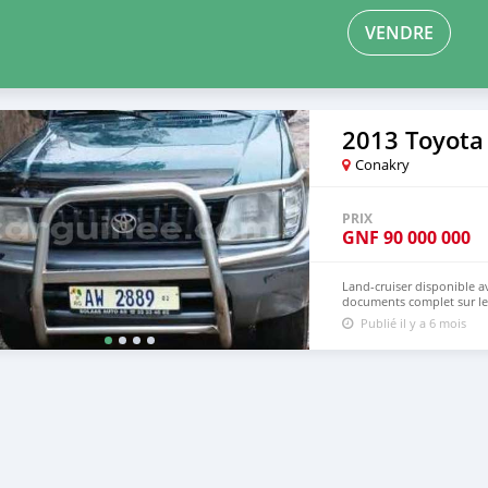
VENDRE
2013 Toyota
Conakry
PRIX
GNF
90 000 000
Land-cruiser disponible a
documents complet sur l
Publié il y a 6 mois