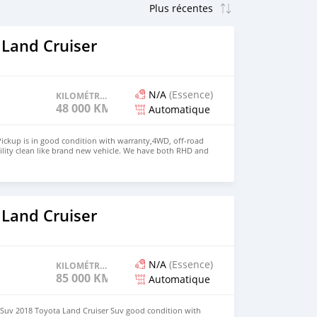
 Land Cruiser
N/A
(Essence)
KILOMÉTRAGE
48 000 KM
Automatique
ickup is in good condition with warranty,4WD, off-road
ility clean like brand new vehicle. We have both RHD and
 WHATSAPP NUMBER:+447424958730 CONTACT EMAIL:
 Land Cruiser
N/A
(Essence)
KILOMÉTRAGE
85 000 KM
Automatique
 Suv 2018 Toyota Land Cruiser Suv good condition with