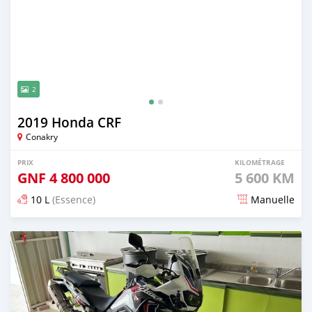
2
2019 Honda CRF
Conakry
PRIX
KILOMÉTRAGE
GNF
4 800 000
5 600 KM
10 L
(Essence)
Manuelle
Publié il y a presque 3 ans