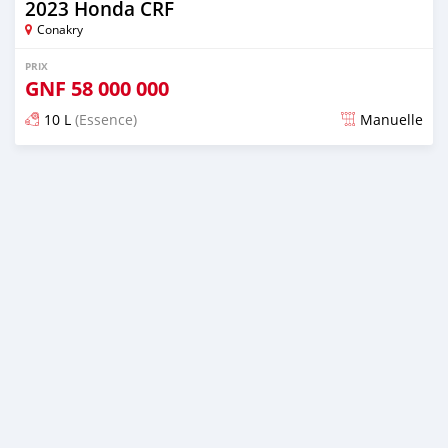
2023 Honda CRF
Conakry
PRIX
GNF
58 000 000
10 L
(Essence)
Manuelle
Publié il y a presque 3 ans