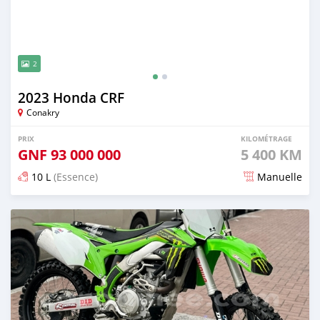
2
2023 Honda CRF
Conakry
PRIX
KILOMÉTRAGE
GNF
93 000 000
5 400 KM
10 L
(Essence)
Manuelle
Publié il y a plus de 2 ans