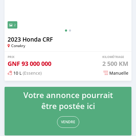
2
2023 Honda CRF
Conakry
PRIX
KILOMÉTRAGE
GNF
93 000 000
2 500 KM
10 L
(Essence)
Manuelle
Publié il y a plus de 2 ans
Votre annonce pourrait
être postée ici
VENDRE