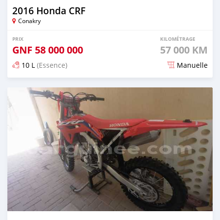
2016 Honda CRF
Conakry
PRIX
KILOMÉTRAGE
GNF
58 000 000
57 000 KM
10 L
(Essence)
Manuelle
Publié il y a environ 3 ans