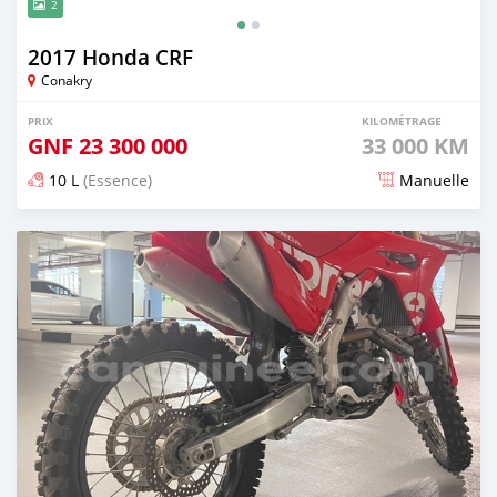
2
2017 Honda CRF
Conakry
PRIX
KILOMÉTRAGE
GNF
23 300 000
33 000 KM
10 L
(Essence)
Manuelle
Publié il y a presque 2 ans