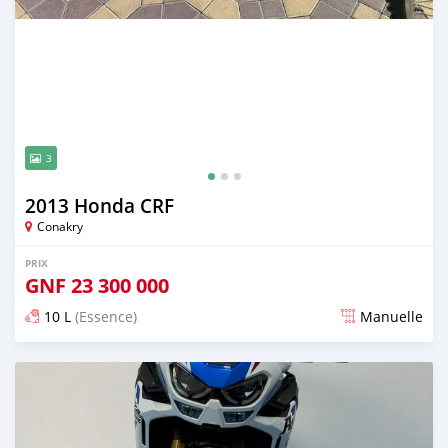
3
2013 Honda CRF
Conakry
PRIX
GNF
23 300 000
10 L
(Essence)
Manuelle
Publié il y a presque 2 ans