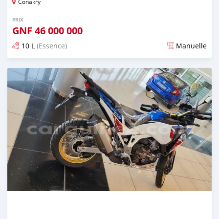
Conakry
PRIX
GNF
46 000 000
10 L
(Essence)
Manuelle
Publié il y a plus de 2 ans