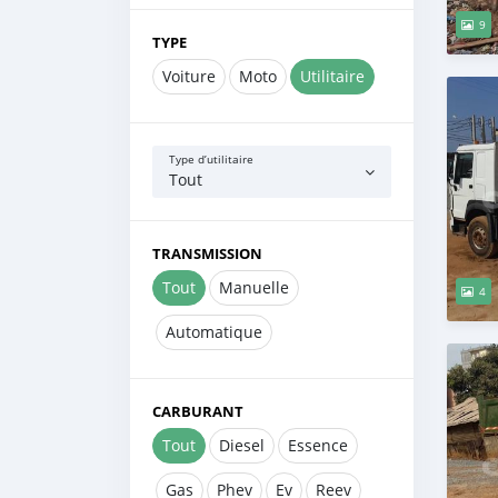
9
TYPE
Voiture
Moto
Utilitaire
Type d’utilitaire
Tout
TRANSMISSION
Tout
Manuelle
4
Automatique
CARBURANT
Tout
Diesel
Essence
Gas
Phev
Ev
Reev