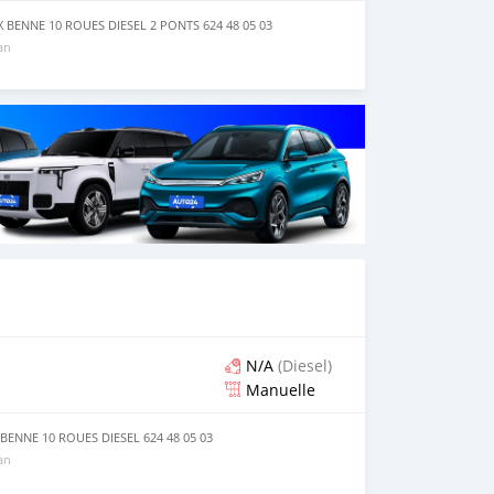
BENNE 10 ROUES DIESEL 2 PONTS 624 48 05 03
 an
N/A
(Diesel)
Manuelle
ENNE 10 ROUES DIESEL 624 48 05 03
 an