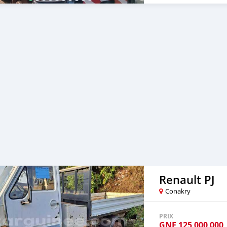
Renault PJ
Conakry
PRIX
GNF
125 000 000