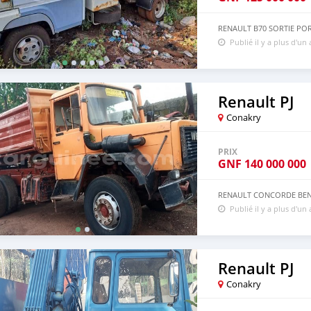
RENAULT B70 SORTIE POR
Publié il y a plus d'un
Renault PJ
Conakry
PRIX
GNF
140 000 000
RENAULT CONCORDE BENN
Publié il y a plus d'un
Renault PJ
Conakry