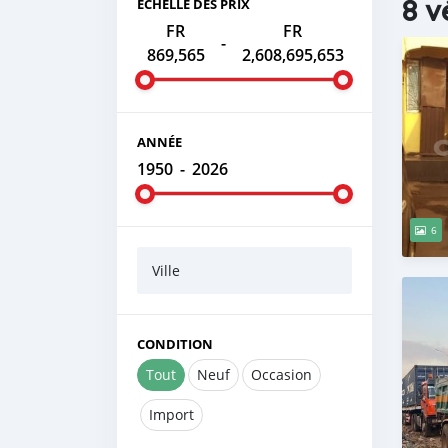
8 v
ÉCHELLE DES PRIX
FR
FR
-
869,565
2,608,695,653
ANNÉE
1950
-
2026
6
Ville
CONDITION
Tout
Neuf
Occasion
Import