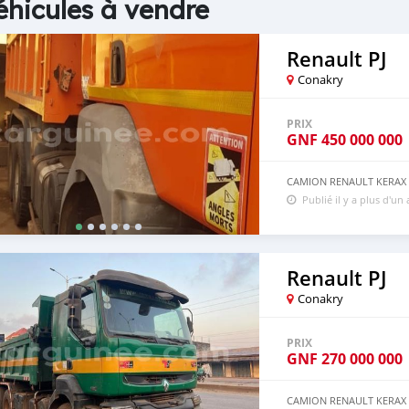
éhicules à vendre
Renault PJ
Conakry
PRIX
GNF
450 000 000
CAMION RENAULT KERAX S
Publié il y a plus d'un
Renault PJ
Conakry
PRIX
GNF
270 000 000
CAMION RENAULT KERAX B