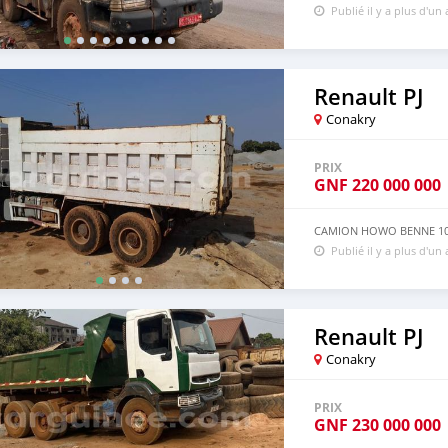
Publié il y a plus d'un
Renault PJ
Conakry
PRIX
GNF
220 000 000
CAMION HOWO BENNE 10 R
Publié il y a plus d'un
Renault PJ
Conakry
PRIX
GNF
230 000 000