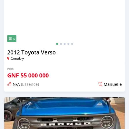
5
2012 Toyota Verso
Conakry
PRIX
GNF
55 000 000
N/A
(Essence)
Manuelle
Publié il y a 24 jours