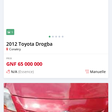
5
2012 Toyota Drogba
Conakry
PRIX
GNF
65 000 000
N/A
(Essence)
Manuelle
Publié il y a 24 jours