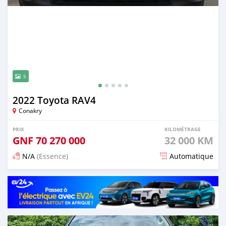
5
2022 Toyota RAV4
Conakry
PRIX
KILOMÉTRAGE
GNF
70 270 000
32 000 KM
N/A
(Essence)
Automatique
Publié il y a 14 jours