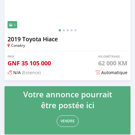
5
2019 Toyota Hiace
Conakry
PRIX
KILOMÉTRAGE
GNF
35 105 000
62 000 KM
N/A
(Essence)
Automatique
Publié il y a 19 jours
Votre annonce pourrait
être postée ici
VENDRE