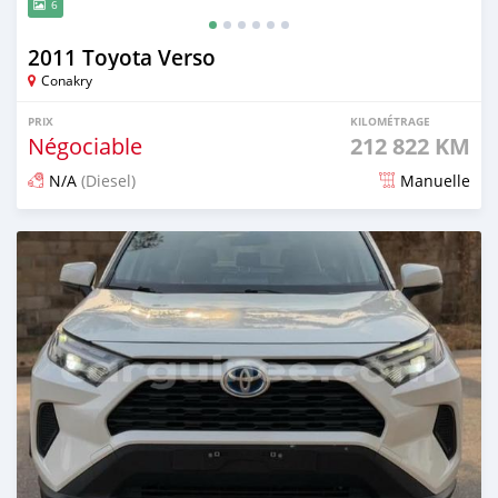
6
2011 Toyota Verso
Conakry
PRIX
KILOMÉTRAGE
Négociable
212 822 KM
N/A
(Diesel)
Manuelle
Publié il y a 12 jours