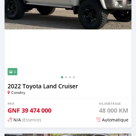
4
2022 Toyota Land Cruiser
Conakry
PRIX
KILOMÉTRAGE
GNF
39 474 000
48 000 KM
N/A
(Essence)
Automatique
Publié il y a 16 jours