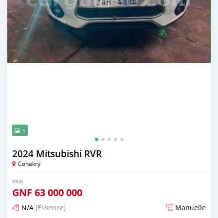
5
2024 Mitsubishi RVR
Conakry
PRIX
GNF
63 000 000
N/A
(Essence)
Manuelle