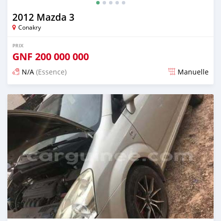
2012 Mazda 3
Conakry
PRIX
GNF
200 000 000
N/A
(Essence)
Manuelle
Publié il y a 24 jours