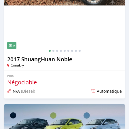
9
2017 ShuangHuan Noble
Conakry
PRIX
Négociable
N/A
(Diesel)
Automatique
Publié il y a 9 jours