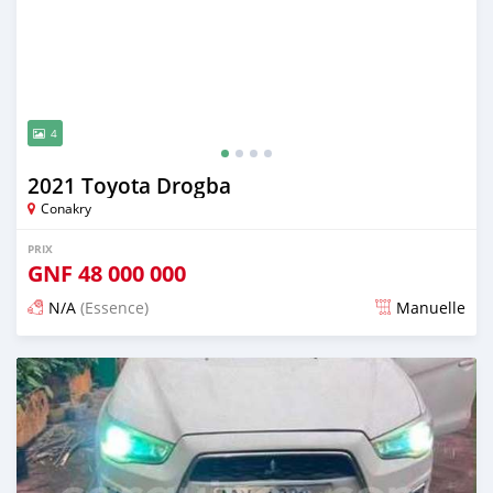
4
2021 Toyota Drogba
Conakry
PRIX
GNF
48 000 000
N/A
(Essence)
Manuelle
Publié il y a 24 jours