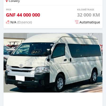
Conakry
PRIX
KILOMÉTRAGE
GNF
44 000 000
32 000 KM
N/A
(Essence)
Automatique
Publié il y a 17 jours