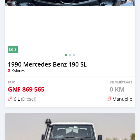
3
1990 Mercedes-Benz 190 SL
Kaloum
PRIX
KILOMÉTRAGE
GNF
869 565
0 KM
6 L
(Diesel)
Manuelle
Publié il y a 3 mois