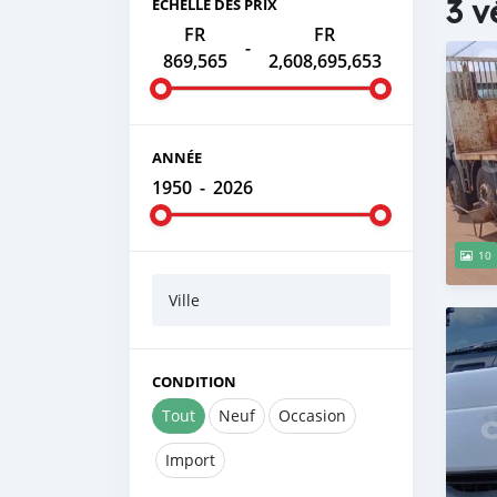
3 v
ÉCHELLE DES PRIX
FR
FR
-
869,565
2,608,695,653
ANNÉE
1950
-
2026
10
Ville
CONDITION
Tout
Neuf
Occasion
Import