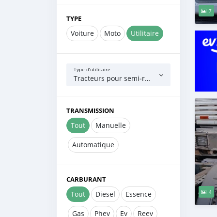
7
TYPE
Voiture
Moto
Utilitaire
Type d’utilitaire
Tracteurs pour semi‒remorques
TRANSMISSION
Tout
Manuelle
Automatique
CARBURANT
4
Tout
Diesel
Essence
Gas
Phev
Ev
Reev