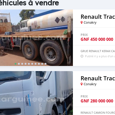
éhicules à vendre
Renault Trac
Conakry
PRIX
GNF
450 000 000
GRUE RENAULT KERAX CAM
Publié il y a plus d'un
Renault Trac
Conakry
PRIX
GNF
280 000 000
RENAULT CAMION FOURGO