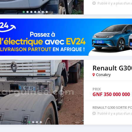
Publié il y a plus d'un
Renault G30
Conakry
PRIX
GNF
350 000 000
RENAULT G300 SORTIE PO
Publié il y a plus d'un