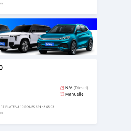
 an
0
N/A
(Diesel)
Manuelle
RT PLATEAU 10 ROUES 624 48 05 03
 an