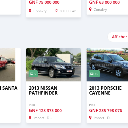
GNF
GNF
75 000 000
63 000 000
Conakry
Conakry
80 000 km
Afficher
9
10
I SANTA
2013 NISSAN
2013 PORSCHE
PATHFINDER
CAYENNE
PRIX
PRIX
GNF
GNF
128 375 000
235 798 076
Import - Dubai
Import - Dubai