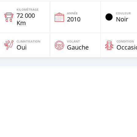
KILOMÉTRAGE
ANNÉE
COULEUR
72 000
e
2010
Noir
Km
CLIMATISATION
VOLANT
CONDITION
Oui
Gauche
Occasi