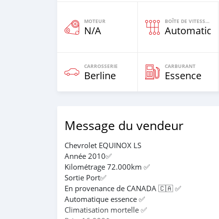
MOTEUR
BOÎTE DE VITESSES
N/A
Automatiqu
CARROSSERIE
CARBURANT
Berline
Essence
Message du vendeur
Chevrolet EQUINOX LS
Année 2010✅
Kilométrage 72.000km ✅
Sortie Port✅
En provenance de CANADA 🇨🇦 ✅
Automatique essence ✅
Climatisation mortelle ✅