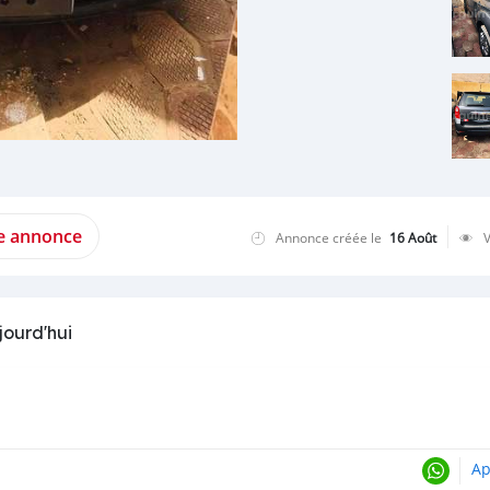
te annonce
Annonce créée le
16 Août
jourd'hui
Ap