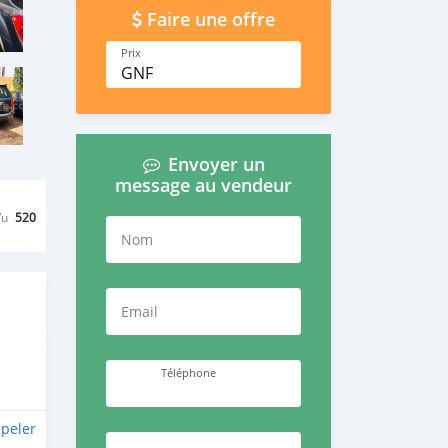
Faire une offre
Prix
GNF
Envoyer un
message au vendeur
Vu
520
Nom
Email
Téléphone
peler