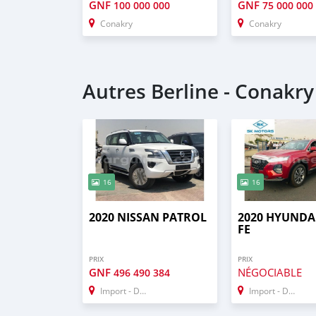
GNF
GNF
100 000 000
75 000 000
Conakry
Conakry
Autres Berline - Conakry
16
16
2020 NISSAN PATROL
2020 HYUNDA
FE
PRIX
PRIX
GNF
NÉGOCIABLE
496 490 384
Import - Dubai
Import - Dubai