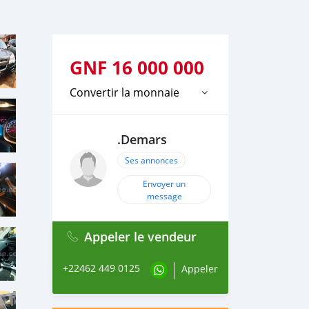
GNF
16 000 000
Convertir la monnaie
.Demars
Ses annonces
Envoyer un
message
Appeler le vendeur
+22462 449 0125
Appeler