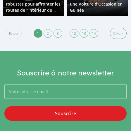
robustes pour affronter les
une Voiture d’Occasion en
routes de l’intérieur du
Guinée
pays
1
2
3
12
13
14
Retour
Suivant
…
Souscrire à notre newsletter
Souscrire