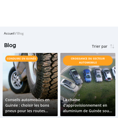
Accueil
/
Blog
Blog
CONDUIRE EN GUINÉE
CROISSANCE DU SECTEUR
AUTOMOBILE
Conseils automobiles en
La chaîne
Guinée : choisir les bons
d'approvisionnement en
pneus pour les routes
aluminium de Guinée sous
difficiles
surveillance automobile