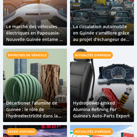
Le marché des véhicules
La circulation automobile
électriques en Papouasie-
en Guinée s'améliore grâce
Nouvelle-Guinée entame sa
au projet d'échangeur de
transition vers la mobilité
Bambeto
verte
ENTRETIEN DU VÉHICULE
ACTUALITÉS D'AFRIQUE
Décarboner l’alumine de
Hydropower-Linked
Guinée : le rôle de
Alumina Refining For
l’hydroélectricité dans la
Guinea’s Auto-Parts Export
production d’aluminium
zéro émission
ESSAIS VOITURES
ACTUALITÉS D'AFRIQUE