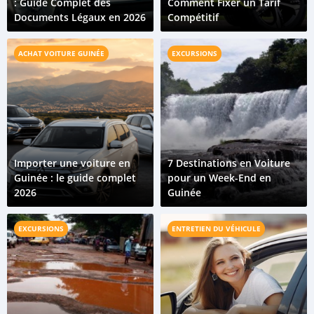
: Guide Complet des
Comment Fixer un Tarif
Documents Légaux en 2026
Compétitif
ACHAT VOITURE GUINÉE
EXCURSIONS
Importer une voiture en
7 Destinations en Voiture
Guinée : le guide complet
pour un Week-End en
2026
Guinée
EXCURSIONS
ENTRETIEN DU VÉHICULE