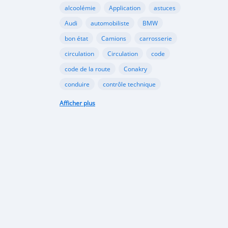
alcoolémie
Application
astuces
Audi
automobiliste
BMW
bon état
Camions
carrosserie
circulation
Circulation
code
code de la route
Conakry
conduire
contrôle technique
croissance
danger
document
Afficher plus
émergents
Ennakl
entretien
fabricants
Ford
Golf
Google
GooglePlay
gouvernement
Guinée
Honda
Hôpital
Hôpitaux
Hyundai
industrie
interdiction
Internet
kaloum
loi
marché automobile
marchés émergents
Mazda