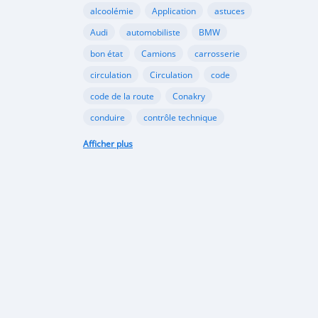
alcoolémie
Application
astuces
Audi
automobiliste
BMW
bon état
Camions
carrosserie
circulation
Circulation
code
code de la route
Conakry
conduire
contrôle technique
croissance
danger
document
Afficher plus
émergents
Ennakl
entretien
fabricants
Ford
Golf
Google
GooglePlay
gouvernement
Guinée
Honda
Hôpital
Hôpitaux
Hyundai
industrie
interdiction
Internet
kaloum
loi
marché automobile
marchés émergents
Mazda