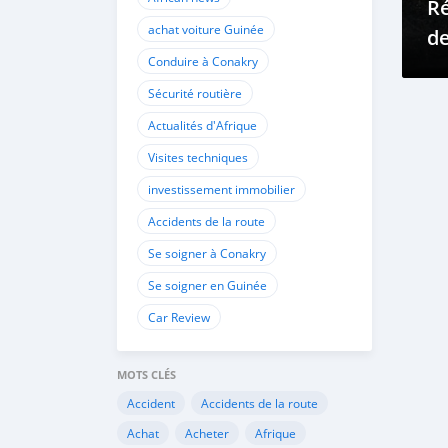
Ré
achat voiture Guinée
de
Conduire à Conakry
Dé
G
Sécurité routière
Actualités d'Afrique
Visites techniques
investissement immobilier
Accidents de la route
Se soigner à Conakry
Se soigner en Guinée
Car Review
MOTS CLÉS
Accident
Accidents de la route
Achat
Acheter
Afrique