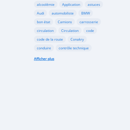
alcoolémie
Application
astuces
Audi
automobiliste
BMW
bon état
Camions
carrosserie
circulation
Circulation
code
code de la route
Conakry
conduire
contrôle technique
croissance
danger
document
Afficher plus
émergents
Ennakl
entretien
fabricants
Ford
Golf
Google
GooglePlay
gouvernement
Guinée
Honda
Hôpital
Hôpitaux
Hyundai
industrie
interdiction
Internet
kaloum
loi
marché automobile
marchés émergents
Mazda