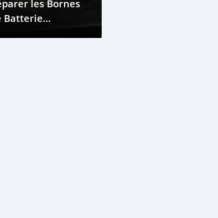
parer les Bornes
 Batterie
faillantes en
uinée