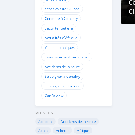
C
achat voiture Guinée
Cl
Conduire à Conakry
D
P
Sécurité routière
Actualités d'Afrique
Visites techniques
investissement immobilier
Accidents de la route
Se soigner à Conakry
Se soigner en Guinée
Car Review
MOTS CLÉS
Accident
Accidents de la route
Achat
Acheter
Afrique