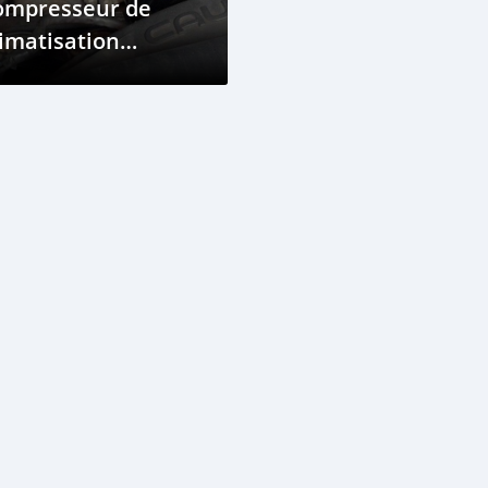
ompresseur de
imatisation
éfectueux ou En
anne