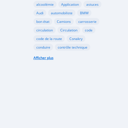
alcoolémie
Application
astuces
Audi
automobiliste
BMW
bon état
Camions
carrosserie
circulation
Circulation
code
code de la route
Conakry
conduire
contrôle technique
croissance
danger
document
Afficher plus
émergents
Ennakl
entretien
fabricants
Ford
Golf
Google
GooglePlay
gouvernement
Guinée
Honda
Hôpital
Hôpitaux
Hyundai
industrie
interdiction
Internet
kaloum
loi
marché automobile
marchés émergents
Mazda