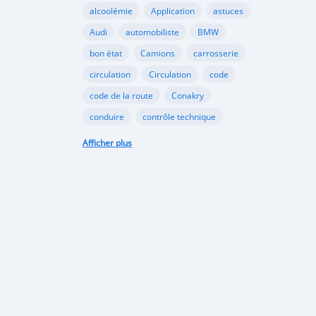
alcoolémie
Application
astuces
Audi
automobiliste
BMW
bon état
Camions
carrosserie
circulation
Circulation
code
code de la route
Conakry
conduire
contrôle technique
croissance
danger
document
Afficher plus
émergents
Ennakl
entretien
fabricants
Ford
Golf
Google
GooglePlay
gouvernement
Guinée
Honda
Hôpital
Hôpitaux
Hyundai
industrie
interdiction
Internet
kaloum
loi
marché automobile
marchés émergents
Mazda