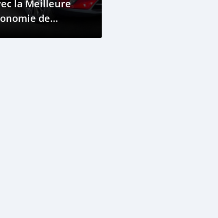
ec la Meilleure
conomie de
arburant