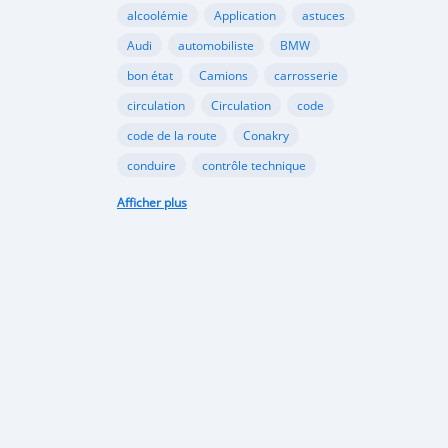
alcoolémie
Application
astuces
Audi
automobiliste
BMW
bon état
Camions
carrosserie
circulation
Circulation
code
code de la route
Conakry
conduire
contrôle technique
croissance
danger
document
Afficher plus
émergents
Ennakl
entretien
fabricants
Ford
Golf
Google
GooglePlay
gouvernement
Guinée
Honda
Hôpital
Hôpitaux
Hyundai
industrie
interdiction
Internet
kaloum
loi
marché automobile
marchés émergents
Mazda