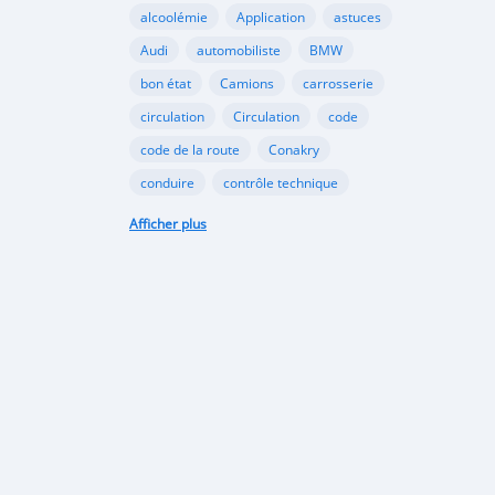
alcoolémie
Application
astuces
Audi
automobiliste
BMW
bon état
Camions
carrosserie
circulation
Circulation
code
code de la route
Conakry
conduire
contrôle technique
croissance
danger
document
Afficher plus
émergents
Ennakl
entretien
fabricants
Ford
Golf
Google
GooglePlay
gouvernement
Guinée
Honda
Hôpital
Hôpitaux
Hyundai
industrie
interdiction
Internet
kaloum
loi
marché automobile
marchés émergents
Mazda