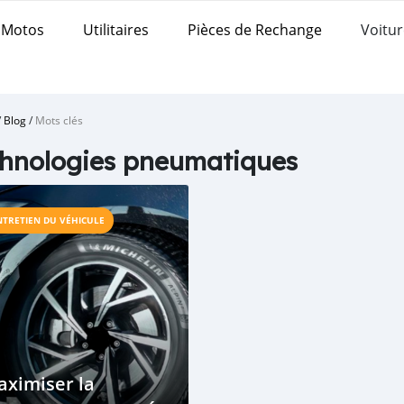
Motos
Utilitaires
Pièces de Rechange
Voitur
/
Blog
/
Mots clés
hnologies pneumatiques
NTRETIEN DU VÉHICULE
ximiser la