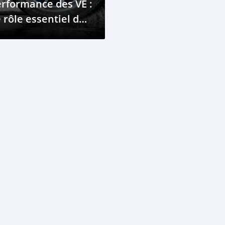
rformance des VÉ :
 rôle essentiel des
eus spécialisés