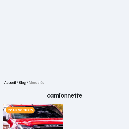
Accueil
/
Blog
/
Mots clés
camionnette
ESSAIS VOITURES