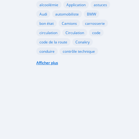
alcoolémie
Application
astuces
Audi
automobiliste
BMW
bon état
Camions
carrosserie
circulation
Circulation
code
code de la route
Conakry
conduire
contrôle technique
croissance
danger
document
Afficher plus
émergents
Ennakl
entretien
fabricants
Ford
Golf
Google
GooglePlay
gouvernement
Guinée
Honda
Hôpital
Hôpitaux
Hyundai
industrie
interdiction
Internet
kaloum
loi
marché automobile
marchés émergents
Mazda