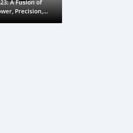
23: A Fusion of
wer, Precision,
nd Elegance