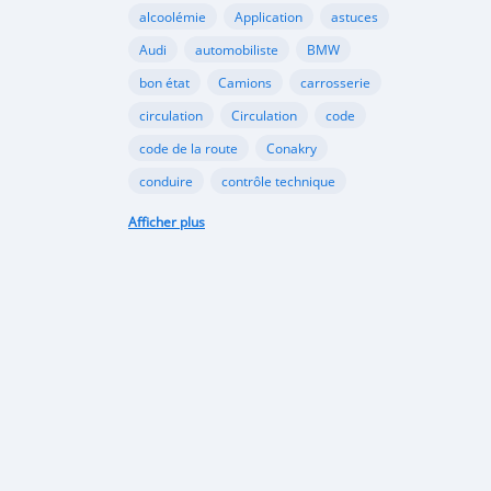
alcoolémie
Application
astuces
Audi
automobiliste
BMW
bon état
Camions
carrosserie
circulation
Circulation
code
code de la route
Conakry
conduire
contrôle technique
croissance
danger
document
Afficher plus
émergents
Ennakl
entretien
fabricants
Ford
Golf
Google
GooglePlay
gouvernement
Guinée
Honda
Hôpital
Hôpitaux
Hyundai
industrie
interdiction
Internet
kaloum
loi
marché automobile
marchés émergents
Mazda