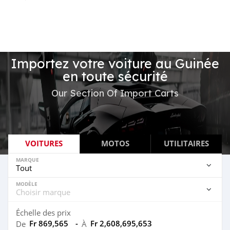
Importez votre voiture au Guinée
en toute sécurité
Our Section Of Import Carts
VOITURES
MOTOS
UTILITAIRES
MARQUE
MODÈLE
Échelle des prix
Fr 869,565
-
Fr 2,608,695,653
De
À