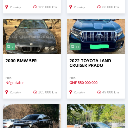
166 000 km
88 000 km
Conakry
Conakry
7
11
2000 BMW 5ER
2022 TOYOTA LAND
CRUISER PRADO
PRIX
PRIX
Négociable
GNF
550 000 000
305 000 km
49 000 km
Conakry
Conakry