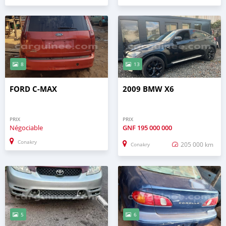
8
13
FORD C-MAX
2009 BMW X6
PRIX
PRIX
Négociable
GNF
195 000 000
Conakry
205 000 km
Conakry
5
6