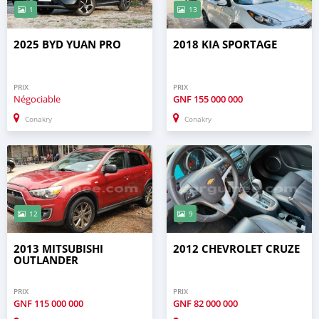
1
13
2025 BYD YUAN PRO
2018 KIA SPORTAGE
PRIX
PRIX
Négociable
GNF
155 000 000
Conakry
Conakry
12
9
2013 MITSUBISHI
2012 CHEVROLET CRUZE
OUTLANDER
PRIX
PRIX
GNF
115 000 000
GNF
82 000 000