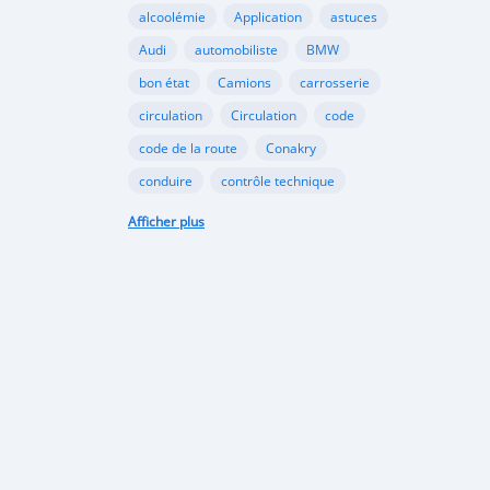
alcoolémie
Application
astuces
Audi
automobiliste
BMW
bon état
Camions
carrosserie
circulation
Circulation
code
code de la route
Conakry
conduire
contrôle technique
croissance
danger
document
Afficher plus
émergents
Ennakl
entretien
fabricants
Ford
Golf
Google
GooglePlay
gouvernement
Guinée
Honda
Hôpital
Hôpitaux
Hyundai
industrie
interdiction
Internet
kaloum
loi
marché automobile
marchés émergents
Mazda