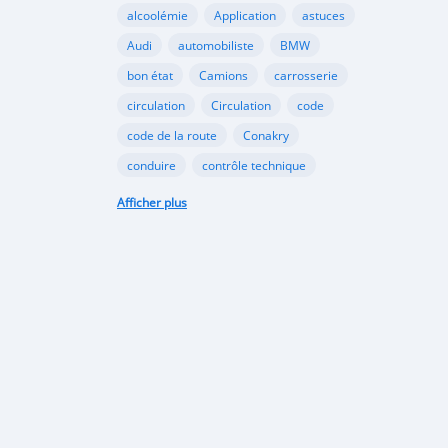
alcoolémie
Application
astuces
Audi
automobiliste
BMW
bon état
Camions
carrosserie
circulation
Circulation
code
code de la route
Conakry
conduire
contrôle technique
croissance
danger
document
Afficher plus
émergents
Ennakl
entretien
fabricants
Ford
Golf
Google
GooglePlay
gouvernement
Guinée
Honda
Hôpital
Hôpitaux
Hyundai
industrie
interdiction
Internet
kaloum
loi
marché automobile
marchés émergents
Mazda