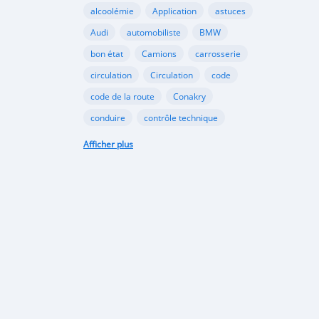
alcoolémie
Application
astuces
Audi
automobiliste
BMW
bon état
Camions
carrosserie
circulation
Circulation
code
code de la route
Conakry
conduire
contrôle technique
croissance
danger
document
Afficher plus
émergents
Ennakl
entretien
fabricants
Ford
Golf
Google
GooglePlay
gouvernement
Guinée
Honda
Hôpital
Hôpitaux
Hyundai
industrie
interdiction
Internet
kaloum
loi
marché automobile
marchés émergents
Mazda