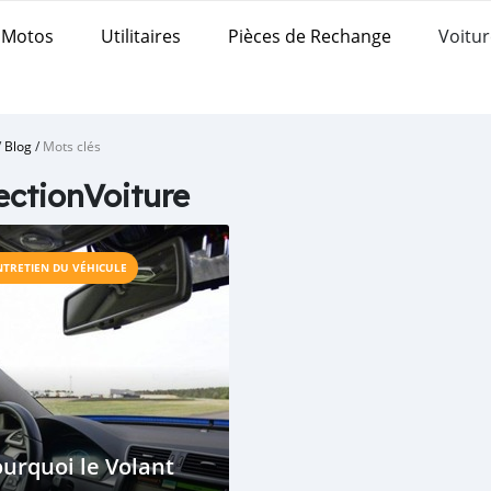
Motos
Utilitaires
Pièces de Rechange
Voitur
/
Blog
/
Mots clés
ectionVoiture
NTRETIEN DU VÉHICULE
urquoi le Volant