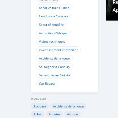
Re
achat voiture Guinée
Ap
Conduire à Conakry
D
R
Sécurité routière
Actualités d'Afrique
Visites techniques
investissement immobilier
Accidents de la route
Se soigner à Conakry
Se soigner en Guinée
Car Review
MOTS CLÉS
Accident
Accidents de la route
Achat
Acheter
Afrique