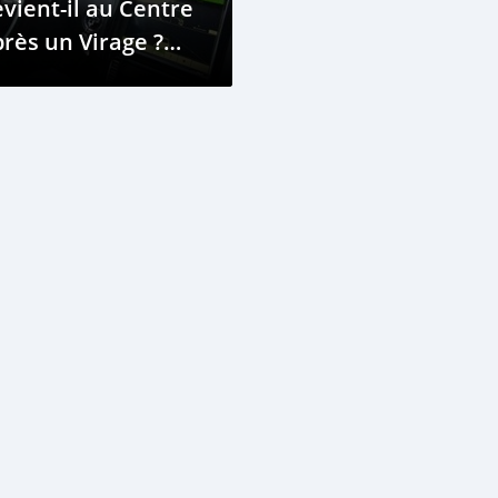
vient-il au Centre
rès un Virage ?
écouvrez la
éponse !