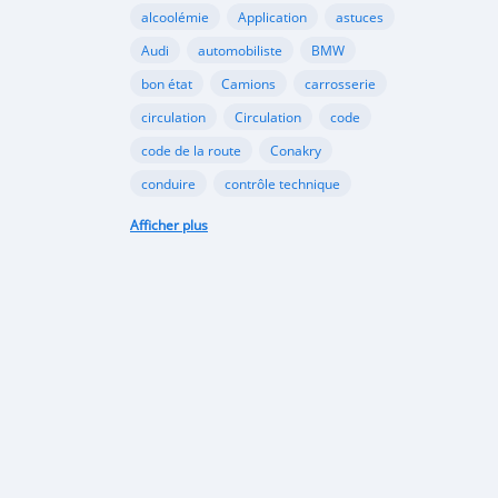
alcoolémie
Application
astuces
Audi
automobiliste
BMW
bon état
Camions
carrosserie
circulation
Circulation
code
code de la route
Conakry
conduire
contrôle technique
croissance
danger
document
Afficher plus
émergents
Ennakl
entretien
fabricants
Ford
Golf
Google
GooglePlay
gouvernement
Guinée
Honda
Hôpital
Hôpitaux
Hyundai
industrie
interdiction
Internet
kaloum
loi
marché automobile
marchés émergents
Mazda