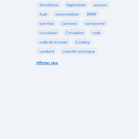
alcoolémie
Application
astuces
Audi
automobiliste
BMW
bon état
Camions
carrosserie
circulation
Circulation
code
code de la route
Conakry
conduire
contrôle technique
croissance
danger
document
Afficher plus
émergents
Ennakl
entretien
fabricants
Ford
Golf
Google
GooglePlay
gouvernement
Guinée
Honda
Hôpital
Hôpitaux
Hyundai
industrie
interdiction
Internet
kaloum
loi
marché automobile
marchés émergents
Mazda