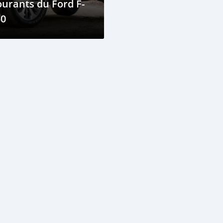
urants du Ford F-
50