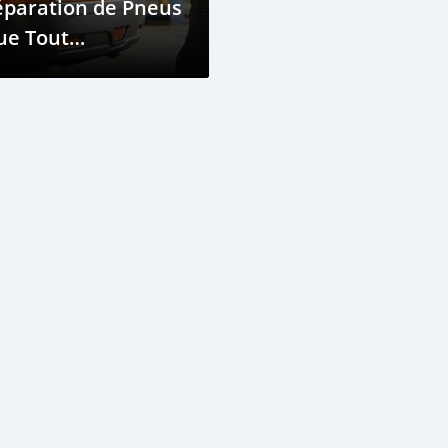
éparation de Pneus
ue Tout
opriétaire de
iture Devrait
onnaître