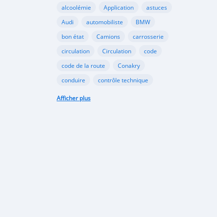
alcoolémie
Application
astuces
Audi
automobiliste
BMW
bon état
Camions
carrosserie
circulation
Circulation
code
code de la route
Conakry
conduire
contrôle technique
croissance
danger
document
Afficher plus
émergents
Ennakl
entretien
fabricants
Ford
Golf
Google
GooglePlay
gouvernement
Guinée
Honda
Hôpital
Hôpitaux
Hyundai
industrie
interdiction
Internet
kaloum
loi
marché automobile
marchés émergents
Mazda