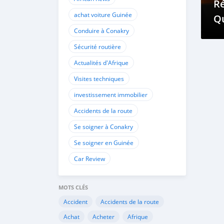
R
achat voiture Guinée
Q
Conduire à Conakry
Pr
Vo
Sécurité routière
C
Actualités d'Afrique
Visites techniques
investissement immobilier
Accidents de la route
Se soigner à Conakry
Se soigner en Guinée
Car Review
MOTS CLÉS
Accident
Accidents de la route
Achat
Acheter
Afrique