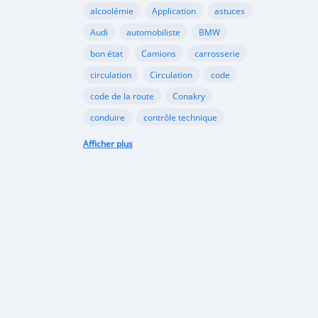
alcoolémie
Application
astuces
Audi
automobiliste
BMW
bon état
Camions
carrosserie
circulation
Circulation
code
code de la route
Conakry
conduire
contrôle technique
croissance
danger
document
Afficher plus
émergents
Ennakl
entretien
fabricants
Ford
Golf
Google
GooglePlay
gouvernement
Guinée
Honda
Hôpital
Hôpitaux
Hyundai
industrie
interdiction
Internet
kaloum
loi
marché automobile
marchés émergents
Mazda