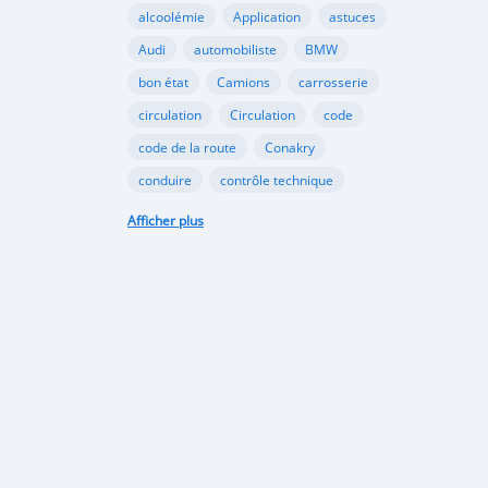
alcoolémie
Application
astuces
Audi
automobiliste
BMW
bon état
Camions
carrosserie
circulation
Circulation
code
code de la route
Conakry
conduire
contrôle technique
croissance
danger
document
Afficher plus
émergents
Ennakl
entretien
fabricants
Ford
Golf
Google
GooglePlay
gouvernement
Guinée
Honda
Hôpital
Hôpitaux
Hyundai
industrie
interdiction
Internet
kaloum
loi
marché automobile
marchés émergents
Mazda