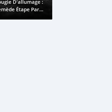
ugie D'allumage :
emède Étape Par
tape