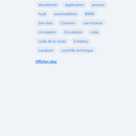
alcoolémie
Application
astuces
Audi
automobiliste
BMW
bon état
Camions
carrosserie
circulation
Circulation
code
code de la route
Conakry
conduire
contrôle technique
croissance
danger
document
Afficher plus
émergents
Ennakl
entretien
fabricants
Ford
Golf
Google
GooglePlay
gouvernement
Guinée
Honda
Hôpital
Hôpitaux
Hyundai
industrie
interdiction
Internet
kaloum
loi
marché automobile
marchés émergents
Mazda