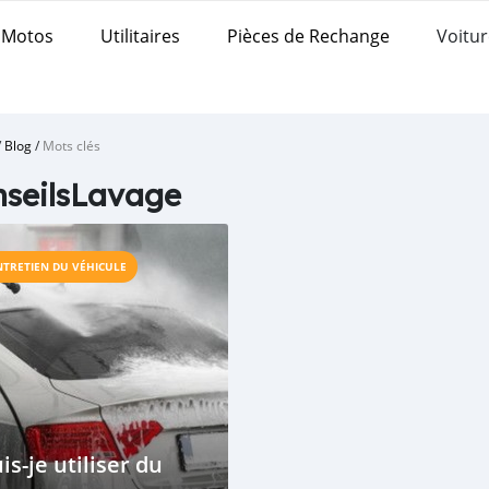
Motos
Utilitaires
Pièces de Rechange
Voitur
/
Blog
/
Mots clés
seilsLavage
NTRETIEN DU VÉHICULE
is-je utiliser du