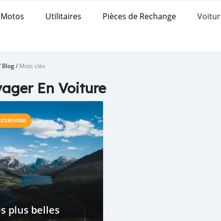
Motos
Utilitaires
Pièces de Rechange
Voitur
/
Blog
/
Mots clés
ager En Voiture
XCURSIONS
s plus belles