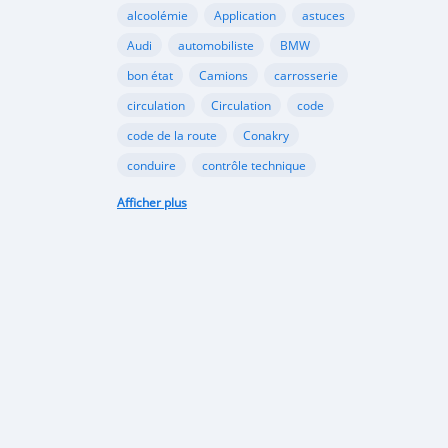
alcoolémie
Application
astuces
Audi
automobiliste
BMW
bon état
Camions
carrosserie
circulation
Circulation
code
code de la route
Conakry
conduire
contrôle technique
croissance
danger
document
Afficher plus
émergents
Ennakl
entretien
fabricants
Ford
Golf
Google
GooglePlay
gouvernement
Guinée
Honda
Hôpital
Hôpitaux
Hyundai
industrie
interdiction
Internet
kaloum
loi
marché automobile
marchés émergents
Mazda