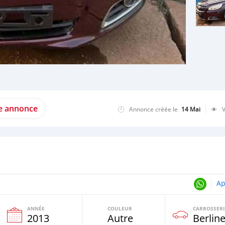
te annonce
Annonce créée le
14 Mai
Ap
ANNÉE
COULEUR
CARROSSERI
2013
Autre
Berlin