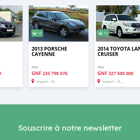
10
10
2013 PORSCHE
2014 TOYOTA LA
CAYENNE
CRUISER
PRIX
PRIX
GNF
GNF
0
235 798 076
327 500 000
Import - Dubai
Import - Dubai
Souscrire à notre newsletter