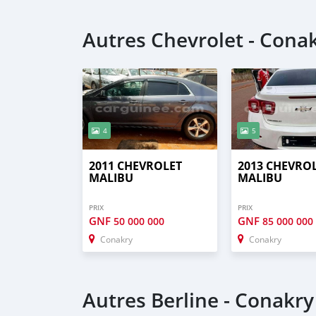
Autres Chevrolet - Cona
4
5
2011 CHEVROLET
2013 CHEVRO
MALIBU
MALIBU
PRIX
PRIX
GNF
GNF
50 000 000
85 000 000
Conakry
Conakry
Autres Berline - Conakry