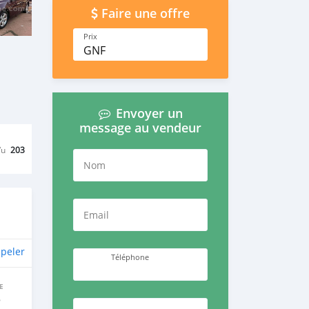
Faire une offre
Prix
GNF
Envoyer un
message au vendeur
Vu
203
Nom
Email
peler
Téléphone
E
e