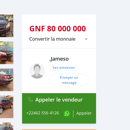
GNF
80 000 000
Convertir la monnaie
.Jameso
Ses annonces
Envoyer un
message
Appeler le vendeur
+22462 556 4126
Appeler