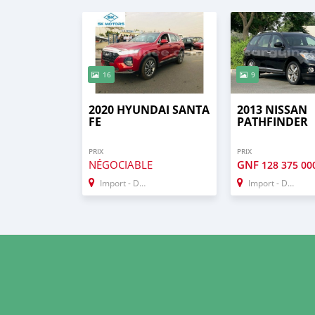
16
9
2020 HYUNDAI SANTA
2013 NISSAN
FE
PATHFINDER
PRIX
PRIX
NÉGOCIABLE
GNF
128 375 00
Import - Dubai
Import - Dubai