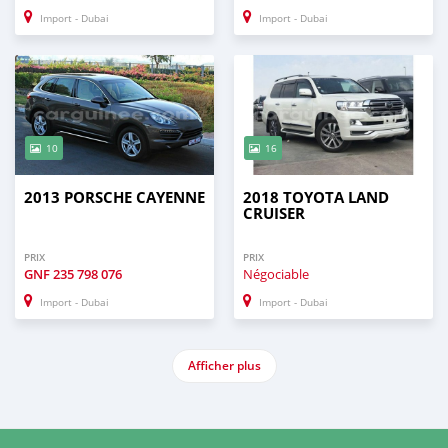
Import - Dubai
Import - Dubai
10
16
2013 PORSCHE CAYENNE
2018 TOYOTA LAND
CRUISER
PRIX
PRIX
GNF
235 798 076
Négociable
Import - Dubai
Import - Dubai
Afficher plus