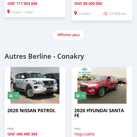
GNF
117 903 846
GNF
88 000 000
Import - Dubai
33 000 km
Conakry
Afficher plus
Autres Berline - Conakry
16
16
2020 NISSAN PATROL
2020 HYUNDAI SANTA
FE
PRIX
PRIX
GNF
496 490 384
Négociable