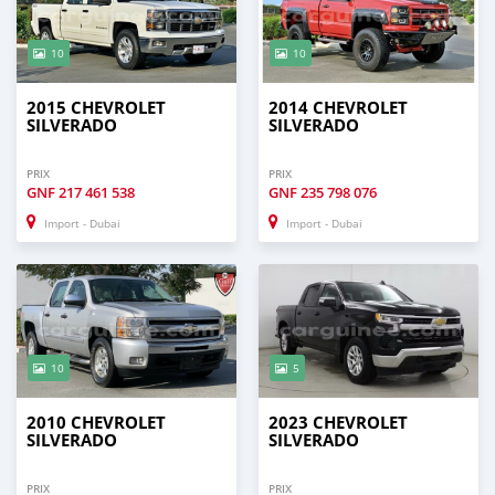
10
10
2015 CHEVROLET
2014 CHEVROLET
SILVERADO
SILVERADO
PRIX
PRIX
GNF
217 461 538
GNF
235 798 076
Import - Dubai
Import - Dubai
10
5
2010 CHEVROLET
2023 CHEVROLET
SILVERADO
SILVERADO
PRIX
PRIX