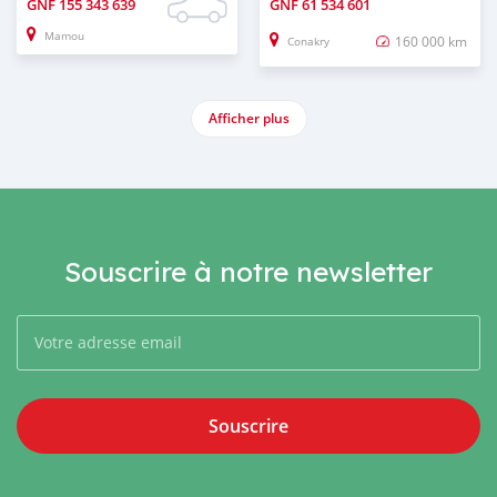
GNF
155 343 639
GNF
61 534 601
Mamou
160 000 km
Conakry
Afficher plus
Souscrire à notre newsletter
Souscrire