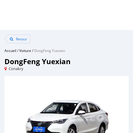
Retour
Accueil
/
Voiture
/
DongFeng Yuexian
DongFeng Yuexian
Conakry