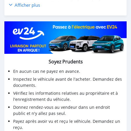
system, smart connectivity, and advanced safety
Afficher plus
technologies for a secure and enjoyable driving
experience. Whether for business or everyday use, the
Yuexiang offers the perfect balance of practicality and
sophistication.
Experience comfort, innovation, and efficiency with the
DONGFENG YUEXIANG.
Contact us today to learn more and schedule your test
drive!
Soyez Prudents
En aucun cas ne payez en avance.
Inspectez le véhicule avant de l'acheter. Demandez des
documents.
Vérifiez les informations relatives au propriétaire et à
l'enregistrement du véhicule.
Donnez rendez-vous au vendeur dans un endroit
public et n'y allez pas seul.
Payez après avoir vu et reçu le véhicule. Demandez un
reçu.