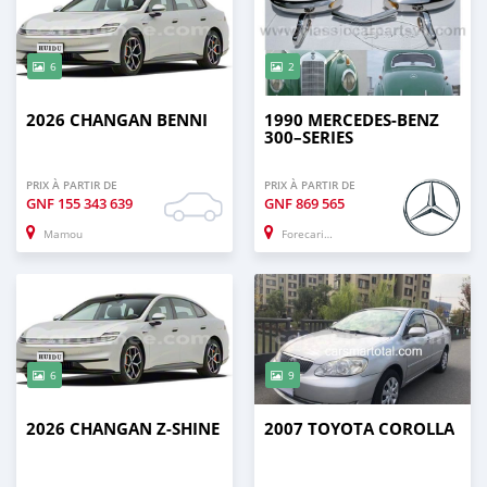
6
2
2026 CHANGAN BENNI
1990 MERCEDES-BENZ
300–SERIES
PRIX À PARTIR DE
PRIX À PARTIR DE
GNF
155 343 639
GNF
869 565
Mamou
Forecariah
6
9
2026 CHANGAN Z-SHINE
2007 TOYOTA COROLLA