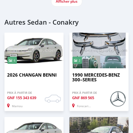
Afficher plus
Autres Sedan - Conakry
6
2
2026 CHANGAN BENNI
1990 MERCEDES-BENZ
300–SERIES
PRIX À PARTIR DE
PRIX À PARTIR DE
GNF
155 343 639
GNF
869 565
Mamou
Forecariah