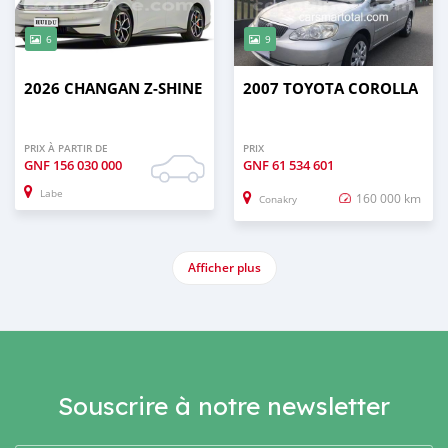
6
9
2026 CHANGAN Z-SHINE
2007 TOYOTA COROLLA
PRIX À PARTIR DE
PRIX
GNF
156 030 000
GNF
61 534 601
Labe
160 000 km
Conakry
Afficher plus
Souscrire à notre newsletter