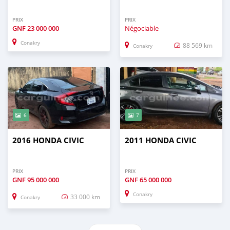
PRIX
PRIX
GNF
23 000 000
Négociable
Conakry
88 569 km
Conakry
6
7
2016 HONDA CIVIC
2011 HONDA CIVIC
PRIX
PRIX
GNF
95 000 000
GNF
65 000 000
Conakry
33 000 km
Conakry